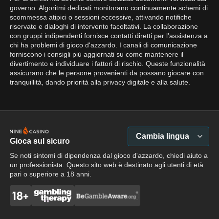
governo. Algoritmi dedicati monitorano continuamente schemi di
scommessa atipici o sessioni eccessive, attivando notifiche
riservate e dialoghi di intervento facoltativi. La collaborazione
con gruppi indipendenti fornisce contatti diretti per l'assistenza a
chi ha problemi di gioco d'azzardo. I canali di comunicazione
forniscono i consigli più aggiornati su come mantenere il
divertimento e individuare i fattori di rischio. Queste funzionalità
assicurano che le persone provenienti da possano giocare con
tranquillità, dando priorità alla privacy digitale e alla salute.
Cambia lingua
Gioca sul sicuro
Se noti sintomi di dipendenza dal gioco d'azzardo, chiedi aiuto a
un professionista. Questo sito web è destinato agli utenti di età
pari o superiore a 18 anni.