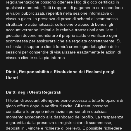
regolamentazione possono ottenere i log di gioco certificati in
qualsiasi momento. Tutti i rapporti di pagamento corrispondono
ai valori pubblicizzati, reperibili nella sezione informativa di
ciascun gioco. In presenza di prove di schemi di scommessa
sfruttatori o automatizzati, collusione o abuso di bonus, gli
account verranno limitati e le relative transazioni annullate. I
giocatori devono monitorare il proprio saldo e verificare ogni
scommessa per assicurarsi che sia regolata correttamente. Su
richiesta, il supporto clienti fornirà cronologie dettagliate delle
sessioni per consentire di visualizzare esattamente le azioni di
ciascun cliente sulla piattaforma.
Diritti, Responsabilità e Risoluzione dei Reclami per gli
Utenti
Diritti degli Utenti Registrati
I titolari di account ottengono pieno accesso a tutte le opzioni di
gioco offerte dopo la verifica riuscita. Gli utenti possono
consultare le proprie informazioni personali in qualsiasi
momento accedendo alla dashboard del profilo. La trasparenza
è garantita dalla presenza di registri chiari di scommesse,
depositi in , vincite e richieste di prelievo. È possibile richiedere