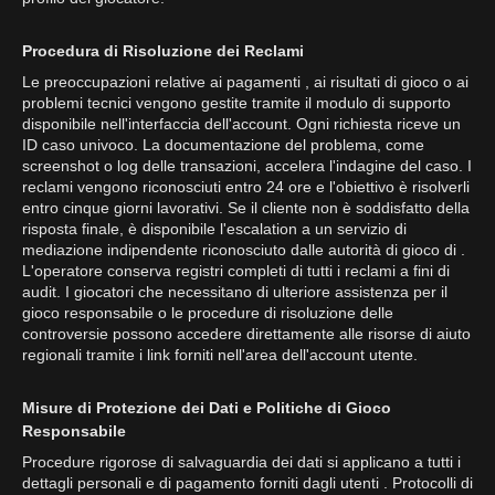
Procedura di Risoluzione dei Reclami
Le preoccupazioni relative ai pagamenti , ai risultati di gioco o ai
problemi tecnici vengono gestite tramite il modulo di supporto
disponibile nell'interfaccia dell'account. Ogni richiesta riceve un
ID caso univoco. La documentazione del problema, come
screenshot o log delle transazioni, accelera l'indagine del caso. I
reclami vengono riconosciuti entro 24 ore e l'obiettivo è risolverli
entro cinque giorni lavorativi. Se il cliente non è soddisfatto della
risposta finale, è disponibile l'escalation a un servizio di
mediazione indipendente riconosciuto dalle autorità di gioco di .
L'operatore conserva registri completi di tutti i reclami a fini di
audit. I giocatori che necessitano di ulteriore assistenza per il
gioco responsabile o le procedure di risoluzione delle
controversie possono accedere direttamente alle risorse di aiuto
regionali tramite i link forniti nell'area dell'account utente.
Misure di Protezione dei Dati e Politiche di Gioco
Responsabile
Procedure rigorose di salvaguardia dei dati si applicano a tutti i
dettagli personali e di pagamento forniti dagli utenti . Protocolli di