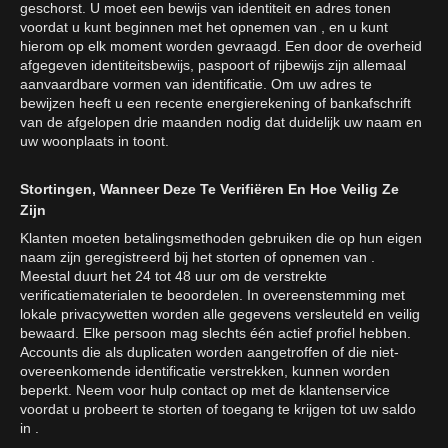
geschorst. U moet een bewijs van identiteit en adres tonen
voordat u kunt beginnen met het opnemen van , en u kunt
hierom op elk moment worden gevraagd. Een door de overheid
afgegeven identiteitsbewijs, paspoort of rijbewijs zijn allemaal
aanvaardbare vormen van identificatie. Om uw adres te
bewijzen heeft u een recente energierekening of bankafschrift
van de afgelopen drie maanden nodig dat duidelijk uw naam en
uw woonplaats in toont.
Stortingen, Wanneer Deze Te Verifiëren En Hoe Veilig Ze
Zijn
Klanten moeten betalingsmethoden gebruiken die op hun eigen
naam zijn geregistreerd bij het storten of opnemen van .
Meestal duurt het 24 tot 48 uur om de verstrekte
verificatiematerialen te beoordelen. In overeenstemming met
lokale privacywetten worden alle gegevens versleuteld en veilig
bewaard. Elke persoon mag slechts één actief profiel hebben.
Accounts die als duplicaten worden aangetroffen of die niet-
overeenkomende identificatie verstrekken, kunnen worden
beperkt. Neem voor hulp contact op met de klantenservice
voordat u probeert te storten of toegang te krijgen tot uw saldo
in .