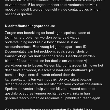
en beschikbare hulpmiddelen te gebruiken om excessief gokken
te voorkomen. Elke ongeautoriseerde of verdachte activiteit
moet onmiddellijk worden gemeld via de contactopties binnen
het spelersprofiel.
Klachtafhandelingsprocedure
Zorgen met betrekking tot betalingen, spelresultaten of
technische problemen worden behandeld via de
ondersteuningsmodule die beschikbaar is in de
accountinterface. Elke vraag krijgt een apart case-ID.
Documentatie van het probleem, zoals screenshots of
transactielogs, versnelt het onderzoek. Geschillen worden
binnen 24 uur erkend, en het doel is om ze binnen vijf
werkdagen op te lossen. Als een klant ontevreden blijft over het
definitieve antwoord, is escalatie naar een onafhankelijke
bemiddelingsdienst die wordt erkend door de
kansspelautoriteiten van mogelijk. De exploitant bewaart
uitgebreide dossiers van alle klachten voor controledoeleinden.
Spelers die verdere hulp zoeken bij verantwoord spelen of
geschilprocedures kunnen rechtstreeks via links in hun
gebruikersaccountgebied regionale hulpmiddelen raadplegen.
Gegevensbeschermingsmaatregelen En Beleid Voor