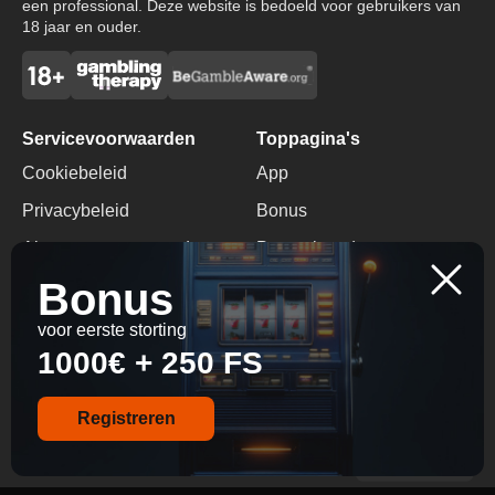
een professional. Deze website is bedoeld voor gebruikers van
18 jaar en ouder.
Servicevoorwaarden
Toppagina's
Cookiebeleid
App
Privacybeleid
Bonus
Algemene voorwaarden
Promotiecode
Bonus
Verantwoord Gokken
Geen Stortingsbonus
voor eerste storting
Contacten
1000€ + 250 FS
+1 416 714 7710
info@ninecasinos.io
Registreren
© 2026 All Rights
Reserved.