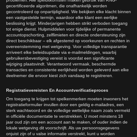
problemen. Alle speluitkomsten maken gebruik van RNG-
gecertificeerde algoritmen, die onafhankelijk worden
gecontroleerd op onpartijdigheid. We bekijken elke klacht binnen
een vastgestelde termijn, waardoor elke klant een eerlijke
beslissing krijgt. Minderjarigen hebben strikt verboden toegang
tot enige dienst. Hulpmiddelen voor tijdelijke of permanente
accountopschorting, zelflimieten en directe ondersteuning zijn
direct beschikbaar – elk afgestemd op voorkeuren en rechten in
overeenstemming met wetgeving. Voor volledige transparantie
arriveert elke beleidsupdate via e-mailmeldingen, waarbij
gebruikersbevestiging vereist is voordat een significante
wijziging plaatsvindt. Verantwoord vermaak, beschermde
transacties en consistente eerlijkheid worden geleverd aan elke
deelnemer die ervoor kiest zich vandaag te registreren.
Registratievereisten En Accountverificatieproces
Om toegang te krijgen tot spelkenmerken moeten inwoners het
registratieformulier invullen door een geldig e-mailadres, een
sterk wachtwoord en de volledige wettelijke naam zoals vermeld
in officiële documentatie te verstrekken. U moet minstens 18
jaar oud zijn om een account aan te maken, of ouder indien de
lokale wetgeving dit voorschrijft. Als uw persoonsgegevens
onjuist zijn of u valse informatie verstrekt, kunt u worden