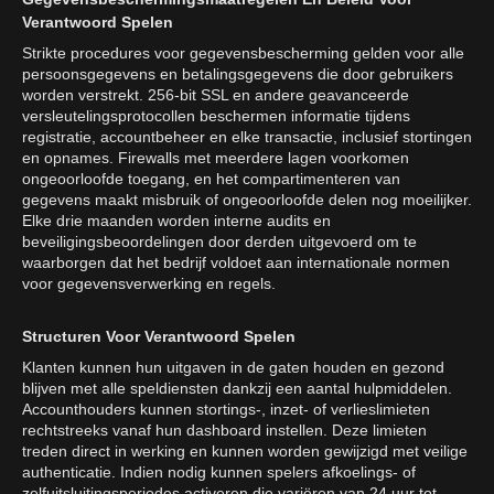
Verantwoord Spelen
Strikte procedures voor gegevensbescherming gelden voor alle
persoonsgegevens en betalingsgegevens die door gebruikers
worden verstrekt. 256-bit SSL en andere geavanceerde
versleutelingsprotocollen beschermen informatie tijdens
registratie, accountbeheer en elke transactie, inclusief stortingen
en opnames. Firewalls met meerdere lagen voorkomen
ongeoorloofde toegang, en het compartimenteren van
gegevens maakt misbruik of ongeoorloofde delen nog moeilijker.
Elke drie maanden worden interne audits en
beveiligingsbeoordelingen door derden uitgevoerd om te
waarborgen dat het bedrijf voldoet aan internationale normen
voor gegevensverwerking en regels.
Structuren Voor Verantwoord Spelen
Klanten kunnen hun uitgaven in de gaten houden en gezond
blijven met alle speldiensten dankzij een aantal hulpmiddelen.
Accounthouders kunnen stortings-, inzet- of verlieslimieten
rechtstreeks vanaf hun dashboard instellen. Deze limieten
treden direct in werking en kunnen worden gewijzigd met veilige
authenticatie. Indien nodig kunnen spelers afkoelings- of
zelfuitsluitingsperiodes activeren die variëren van 24 uur tot