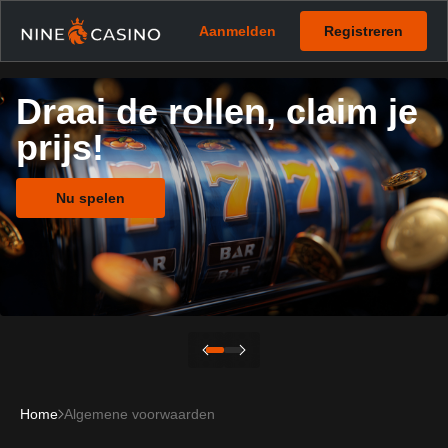
Aanmelden
Registreren
Draai de rollen, claim je
prijs!
Nu spelen
Home
Algemene voorwaarden