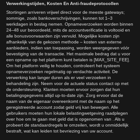
Verwerkingstijden, Kosten En Anti-fraudeprotocollen
Stortingen arriveren vrijwel direct voor de meeste gateways;
sommige, zoals bankoverschrijvingen, kunnen tot 1–3
werkdagen in beslag nemen. Opnameverzoeken worden binnen
24–48 uur beoordeeld, mits de accountverificatie is voltooid en
alle bonusvoorwaarden zijn vervuld. Mogelijke kosten zijn
afhankelijk van de gekozen methode – kosten van externe
aanbieders, indien van toepassing, worden weergegeven vóór
bevestiging van de transactie. Het maximale bedrag dat u voor
een opname op het platform kunt betalen is [MAX_SITE_FEE].
Om het platform veilig te houden, controleert het systeem
opnameverzoeken regelmatig op verdachte activiteit. De
verwerking kan langer duren als er veel verzoeken in
behandeling zijn. Neem voor de actuele status contact op met
de ondersteuning. Klanten moeten ervoor zorgen dat hun
betalingsgegevens altijd up-to-date zijn. Zorg ervoor dat de
naam van de eigenaar overeenkomt met de naam op het
geregistreerde account zodat geld vrij kan bewegen. Alle
gebruikers moeten hun lokale belastingwetgeving raadplegen
over hoe om te gaan met geld dat is opgenomen van . Als u
probeert de standaardregels te omzeilen, wordt u onmiddellijk
bestraft, wat kan leiden tot bevriezing van uw account.