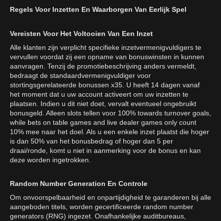
Regels Voor Inzetten En Waarborgen Van Eerlijk Spel
Vereisten Voor Het Voltooien Van Een Inzet
Alle klanten zijn verplicht specifieke inzetvermenigvuldigers te
vervullen voordat zij een opname van bonuswinsten in kunnen
aanvragen. Tenzij de promotiebeschrijving anders vermeldt,
bedraagt de standaardvermenigvuldiger voor
stortingsgerelateerde bonussen x35. U heeft 14 dagen vanaf
het moment dat u uw account activeert om uw inzetten te
plaatsen. Indien u dit niet doet, vervalt eventueel ongebruikt
bonusgeld. Alleen slots tellen voor 100% towards turnover goals,
while bets on table games and live dealer games only count
10% mee naar het doel. Als u een enkele inzet plaatst die hoger
is dan 50% van het bonusbedrag of hoger dan 5 per
draai/ronde, komt u niet in aanmerking voor de bonus en kan
deze worden ingetrokken.
Random Number Generation En Controle
Om onvoorspelbaarheid en onpartijdigheid te garanderen bij alle
aangeboden titels, worden gecertificeerde random number
generators (RNG) ingezet. Onafhankelijke auditbureaus,