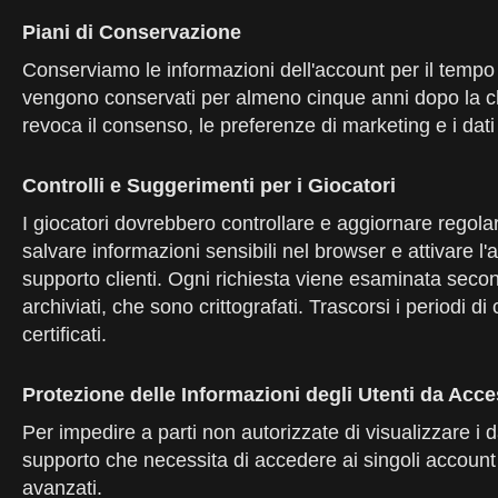
Piani di Conservazione
Conserviamo le informazioni dell'account per il tempo ne
vengono conservati per almeno cinque anni dopo la chius
revoca il consenso, le preferenze di marketing e i dati 
Controlli e Suggerimenti per i Giocatori
I giocatori dovrebbero controllare e aggiornare regol
salvare informazioni sensibili nel browser e attivare l'
supporto clienti. Ogni richiesta viene esaminata secon
archiviati, che sono crittografati. Trascorsi i periodi 
certificati.
Protezione delle Informazioni degli Utenti da Acce
Per impedire a parti non autorizzate di visualizzare i
supporto che necessita di accedere ai singoli account e 
avanzati.