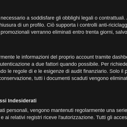
cessario a soddisfare gli obblighi legali o contrattuali. A
ura di un profilo. Ciò supporta i controlli anti-riciclagg
promozionali verranno eliminati entro trenta giorni, salvo 
armente le informazioni del proprio account tramite dash
autenticazione a due fattori quando possibile. Per richieder
do le regole di e le esigenze di audit finanziario. Solo 
di conservazione, tutti i documenti scaduti vengono elimin
ssi Indesiderati
 dati personali, vengono mantenuti regolarmente una serie 
ai relativi registri riceve l'autorizzazione. Tutti gli acc