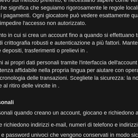
elievo sul metodo preferito, è necessario sapere come ven
l che significa che seguiamo rigorosamente le regole locali
i pagamenti. Ogni giocatore può vedere esattamente qu
 impedire l'accesso non autorizzato.
to in cui si crea un account fino a quando si effettuano 
i crittografia robusti e autenticazione a più fattori. Mante
epositi, trasferimenti o prelievi in .
 ai propri dati personali tramite l'interfaccia dell'accoun
istenza affidabile nella propria lingua per aiutare con oper
onologia delle transazioni. Scegliete la sicurezza: la no
l ritiro delle vincite in .
sonali
personali quando creano un account, giocano e richiedono a
richiedono indirizzi e-mail, numeri di telefono e indirizzi f
i e password univoci che vengono conservati in modo sicur