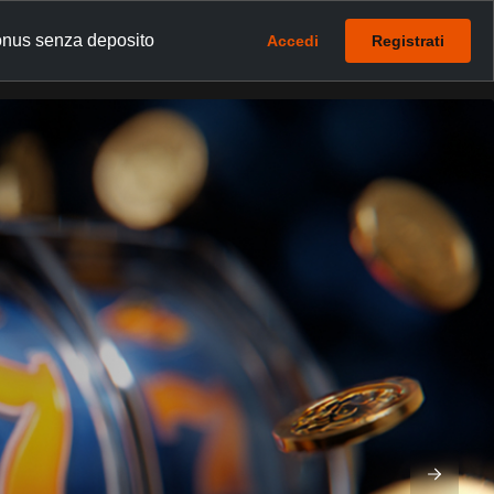
nus senza deposito
Accedi
Registrati