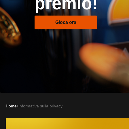
premio!
Gioca ora
Home
Informativa sulla privacy