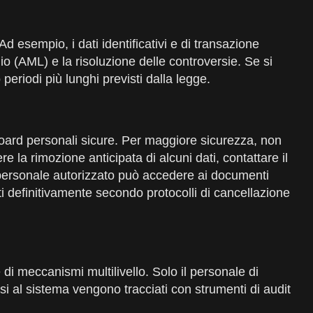
d esempio, i dati identificativi e di transazione
io (AML) e la risoluzione delle controversie. Se si
periodi più lunghi previsti dalla legge.
board personali sicure. Per maggiore sicurezza, non
e la rimozione anticipata di alcuni dati, contattare il
il personale autorizzato può accedere ai documenti
ati definitivamente secondo protocolli di cancellazione
di meccanismi multilivello. Solo il personale di
essi al sistema vengono tracciati con strumenti di audit