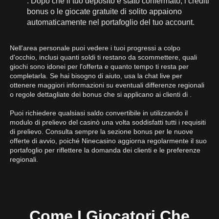
. Dopo che il tuo deposito è stato confermato, i crediti
bonus o le giocate gratuite di solito appaiono
automaticamente nel portafoglio del tuo account.
Nell'area personale puoi vedere i tuoi progressi a colpo
d'occhio, inclusi quanti soldi ti restano da scommettere, quali
giochi sono idonei per l'offerta e quanto tempo ti resta per
completarla. Se hai bisogno di aiuto, usa la chat live per
ottenere maggiori informazioni su eventuali differenze regionali
o regole dettagliate dei bonus che si applicano ai clienti di .
Puoi richiedere qualsiasi saldo convertibile in utilizzando il
modulo di prelievo del casinò una volta soddisfatti tutti i requisiti
di prelievo. Consulta sempre la sezione bonus per le nuove
offerte di avvio, poiché Ninecasino aggiorna regolarmente il suo
portafoglio per riflettere la domanda dei clienti e le preferenze
regionali.
Come I Giocatori Che