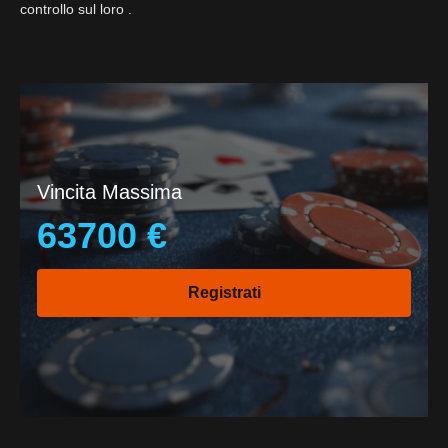
controllo sul loro .
Vincita Massima
63700 €
Registrati