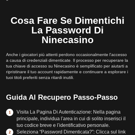
Cosa Fare Se Dimentichi
La Password Di
Ninecasino
Anche i giocatori più attenti perdono occasionalmente l'accesso
a causa di credenziali dimenticate. Il processo per recuperare la
tua chiave di accesso su Ninecasino è semplificato per aiutarti a
ripristinare il tuo account rapidamente e continuare a esplorare i
tuoi titoli preferiti senza ritardi inutili.
Guida Al Recupero Passo-Passo
Visita La Pagina Di Autenticazione: Nella pagina
principale, individua l'area in cui di solito inserisci il
tuo codice breve e l'identificativo personale.
Seleziona “Password Dimenticata?”: Clicca sul link