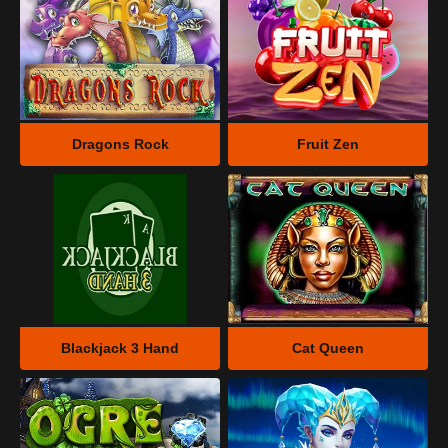
Funzionalità Di Una Dashboard Personalizzata
Utilizzo Degli Strumenti Di Ricerca E Ordinamento
Trovare E Utilizzare I Bonus Di Benvenuto Di Ninecasino
Come I Giocatori Che Tornano Possono Ottenere
Offerte Speciali
Dragons Rock
Fruit Zen
Consigli Utili Per I Clienti Abituali
Partecipazione Ai Programmi Vip
Risoluzione Dei Problemi Di Accesso E Dei Messaggi Di
Errore
Accedere A Ninecasino Su Dispositivi Mobili Senza
Problemi
Kings Of Gold
Cat Queen
Contattare Il Supporto Per Assistenza Immediata Con Il
Tuo Account