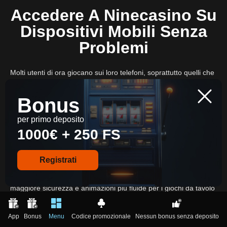
Accedere A Ninecasino Su
Dispositivi Mobili Senza
Problemi
Molti utenti di ora giocano sui loro telefoni, soprattutto quelli che
vogliono giocare su Ninecasino senza interruzioni. Per ottenere
il massimo dal tuo smartphone o tablet, devi configurare alcune
Bonus
impostazioni importanti e usare gli strumenti giusti. Per avere
sessioni ininterrotte su Ninecasino, attiva prima la modalità “Non
per primo deposito
Disturbare” sul tuo dispositivo prima di aprire l'app o il sito del
casinò. Questo disattiva notifiche come chiamate, messaggi e
1000€ + 250 FS
promemoria del calendario in modo da poter rimanere
concentrato durante i round a soldi reali o demo.
Registrati
Mantieni aggiornato il tuo sistema operativo e il browser in modo
da poter giocare senza problemi. Le versioni supportate offrono
maggiore sicurezza e animazioni più fluide per i giochi da tavolo
e le slot machine. Ninecasino funziona con tutti i browser
principali, inclusi Chrome e Safari. Tuttavia, per i migliori tempi di
caricamento e stabilità, dovresti usare le versioni più recenti.
App
Bonus
Menu
Codice promozionale
Nessun bonus senza deposito