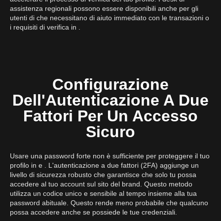
assistenza regionali possono essere disponibili anche per gli
utenti di che necessitano di aiuto immediato con le transazioni o
i requisiti di verifica in .
Configurazione
Dell'Autenticazione A Due
Fattori Per Un Accesso
Sicuro
Usare una password forte non è sufficiente per proteggere il tuo
profilo in e . L'autenticazione a due fattori (2FA) aggiunge un
livello di sicurezza robusto che garantisce che solo tu possa
accedere al tuo account sul sito del brand. Questo metodo
utilizza un codice unico e sensibile al tempo insieme alla tua
password abituale. Questo rende meno probabile che qualcuno
possa accedere anche se possiede le tue credenziali.