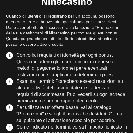
Ninecasino
Quando gli utenti di si registrano per un account, possono
ottenere offerte di benvenuto speciali solo per i nuovi clienti.
Dopo aver effettuato l'accesso, vai alla sezione "Promozioni"
della tua dashboard di Ninecasino per trovare questi bonus.
Questa pagina elenca tutte le offerte introduttive attuali che
possono essere attivate subito.
Controlla i requisiti di idoneità per ogni bonus.
Questi includono gli importi minimi di deposito, i
metodi di pagamento idonei per e eventuali
restrizioni che si applicano a determinati paesi.
Esamina i termini: Potrebbero esserci restrizioni su
alcune attività del casinò, date di scadenza e
requisiti di scommessa. Puoi vederli su ogni scheda
promozionale per un rapido riferimento.
Per utilizzare un'offerta bassa, vai al catalogo
"Promozioni" e scegli il bonus che desideri. Clicca
sul pulsante di attivazione speciale per aderire.
Come indicato nei termini, versa l'importo richiesto in