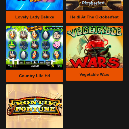
Lovely Lady Deluxe
Heidi At The Oktoberfest
Vegetable Wars
Country Life Hd