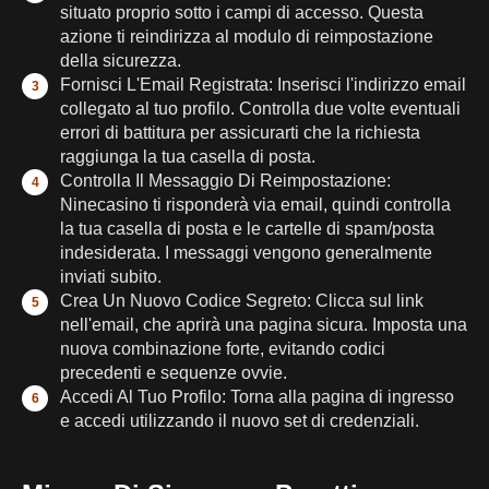
situato proprio sotto i campi di accesso. Questa
azione ti reindirizza al modulo di reimpostazione
della sicurezza.
Fornisci L'Email Registrata: Inserisci l'indirizzo email
collegato al tuo profilo. Controlla due volte eventuali
errori di battitura per assicurarti che la richiesta
raggiunga la tua casella di posta.
Controlla Il Messaggio Di Reimpostazione:
Ninecasino ti risponderà via email, quindi controlla
la tua casella di posta e le cartelle di spam/posta
indesiderata. I messaggi vengono generalmente
inviati subito.
Crea Un Nuovo Codice Segreto: Clicca sul link
nell'email, che aprirà una pagina sicura. Imposta una
nuova combinazione forte, evitando codici
precedenti e sequenze ovvie.
Accedi Al Tuo Profilo: Torna alla pagina di ingresso
e accedi utilizzando il nuovo set di credenziali.