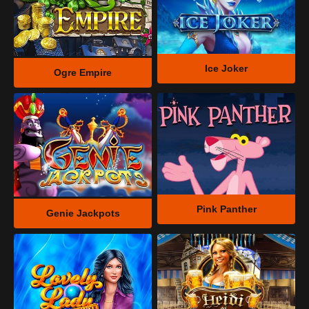
Ice Joker
Ogre Empire
Pink Panther
Genie Jackpots