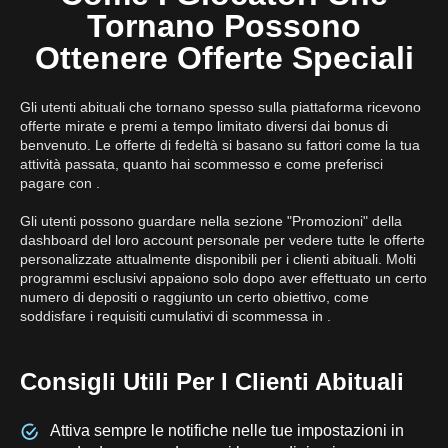
Tornano Possono
Ottenere Offerte Speciali
Gli utenti abituali che tornano spesso sulla piattaforma ricevono
offerte mirate e premi a tempo limitato diversi dai bonus di
benvenuto. Le offerte di fedeltà si basano su fattori come la tua
attività passata, quanto hai scommesso e come preferisci
pagare con .
Gli utenti possono guardare nella sezione "Promozioni" della
dashboard del loro account personale per vedere tutte le offerte
personalizzate attualmente disponibili per i clienti abituali. Molti
programmi esclusivi appaiono solo dopo aver effettuato un certo
numero di depositi o raggiunto un certo obiettivo, come
soddisfare i requisiti cumulativi di scommessa in .
Consigli Utili Per I Clienti Abituali
Attiva sempre le notifiche nelle tue impostazioni in