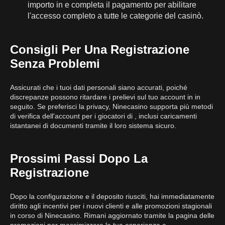
importo in e completa il pagamento per abilitare
l'accesso completo a tutte le categorie del casinò.
Consigli Per Una Registrazione
Senza Problemi
Assicurati che i tuoi dati personali siano accurati, poiché
discrepanze possono ritardare i prelievi sul tuo account in in
seguito. Se preferisci la privacy, Ninecasino supporta più metodi
di verifica dell'account per i giocatori di , inclusi caricamenti
istantanei di documenti tramite il loro sistema sicuro.
Prossimi Passi Dopo La
Registrazione
Dopo la configurazione e il deposito riusciti, hai immediatamente
diritto agli incentivi per i nuovi clienti e alle promozioni stagionali
in corso di Ninecasino. Rimani aggiornato tramite la pagina delle
promozioni per massimizzare la tua esperienza e