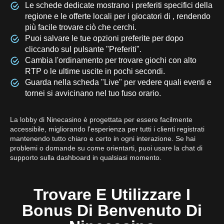
Le schede dedicate mostrano i preferiti specifici della
regione e le offerte locali per i giocatori di , rendendo
più facile trovare ciò che cerchi.
Puoi salvare le tue opzioni preferite per dopo
cliccando sul pulsante "Preferiti".
Cambia l'ordinamento per trovare giochi con alto
RTP o le ultime uscite in pochi secondi.
Guarda nella scheda "Live" per vedere quali eventi e
tornei si avvicinano nel tuo fuso orario.
La lobby di Ninecasino è progettata per essere facilmente
accessibile, migliorando l'esperienza per tutti i clienti registrati
mantenendo tutto chiaro e certo in ogni interazione. Se hai
problemi o domande su come orientarti, puoi usare la chat di
supporto sulla dashboard in qualsiasi momento.
Trovare E Utilizzare I
Bonus Di Benvenuto Di