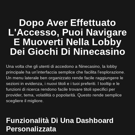
Dopo Aver Effettuato
L'Accesso, Puoi Navigare
E Muoverti Nella Lobby
Dei Giochi Di Ninecasino
Una volta che gli utenti di accedono a Ninecasino, la lobby
principale ha un'interfaccia semplice che facilita l'esplorazione.
Un menu laterale ben organizzato rende facile raggiungere le
sezioni in evidenza, i nuovi titoli e i tuoi preferiti. I tooltip e le
funzioni di ricerca rendono facile trovare titoli specifici per
provider, tema, volatilità o popolarità. Questo rende semplice
scegliere il migliore.
Funzionalità Di Una Dashboard
Personalizzata