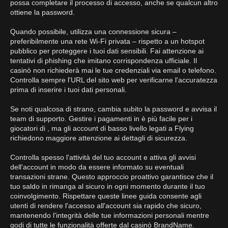
possa completare il processo di accesso, anche se qualcun altro
ottiene la password.
Quando possibile, utilizza una connessione sicura –
preferibilmente una rete Wi-Fi privata – rispetto a un hotspot
pubblico per proteggere i tuoi dati sensibili. Fai attenzione ai
tentativi di phishing che imitano corrispondenza ufficiale. Il
casinò non richiederà mai le tue credenziali via email o telefono.
Controlla sempre l'URL del sito web per verificarne l'accuratezza
prima di inserire i tuoi dati personali.
Se noti qualcosa di strano, cambia subito la password e avvisa il
team di supporto. Gestire i pagamenti in è più facile per i
giocatori di , ma gli account di basso livello legati a Flying
richiedono maggiore attenzione ai dettagli di sicurezza.
Controlla spesso l'attività del tuo account e attiva gli avvisi
dell'account in modo da essere informato su eventuali
transazioni strane. Questo approccio proattivo garantisce che il
tuo saldo in rimanga al sicuro in ogni momento durante il tuo
coinvolgimento. Rispettare queste linee guida consente agli
utenti di rendere l'accesso all'account sia rapido che sicuro,
mantenendo l'integrità delle tue informazioni personali mentre
godi di tutte le funzionalità offerte dal casinò BrandName.