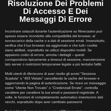
Risoluzione Dei Problemi
Di Accesso E Dei
Messaggi Di Errore
Incontrare ostacoli durante l'autenticazione su Ninecasino può
spesso essere ricondotto alla compatibilità del browser, al
sovraccarico della cache o a dati di sessione errati. Innanzitutto,
verifica che il tuo browser sia aggiornato e che tutti i cookie
siano abilitati, soprattutto se utilizzi dispositivi mobili. Se
appaiono codici di errore, annota i dettagli – questi
corrispondono tipicamente a timeout di sessione, manutenzione
lato server o restrizioni temporanee legate a più tentativi falliti.
Molti utenti di riferiscono di aver risolto gli avvisi “Sessione
Scaduta” o “403 Vietato” cancellando la cache del browser e
aggiornando la pagina di autenticazione. Se ricevi un messaggio
come “Utente Non Trovato” o “Credenziali Errate”, controlla
carattere per carattere la tua email e password registrate. A
volte, le funzioni di completamento automatico inseriscono dati
vecchi, soprattutto dopo aver cambiato password.