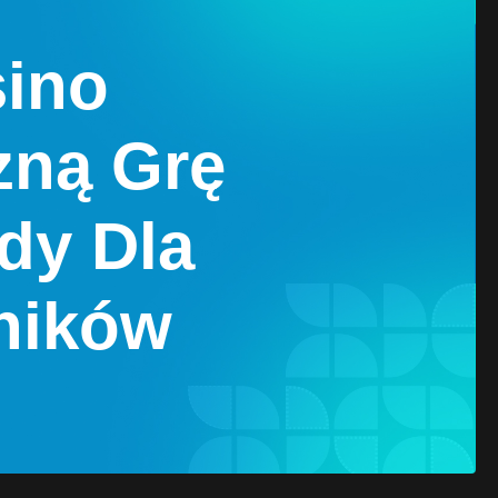
sino
zną Grę
dy Dla
ników