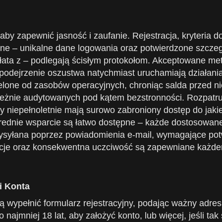
 aby zapewnić jasność i zaufanie. Rejestracja, kryter
ne – unikalne dane logowania oraz potwierdzone szczeg
płata z – podlegają ścisłym protokołom. Akceptowane me
 podejrzenie oszustwa natychmiast uruchamiają działani
elone od zasobów operacyjnych, chroniąc salda przed ni
leżnie audytowanych pod kątem bezstronności. Rozpatr
by niepełnoletnie mają surowo zabroniony dostęp do jaki
rednie wsparcie są łatwo dostępne – każde dostosowane 
st wysyłana poprzez powiadomienia e-mail, wymagające po
cje oraz konsekwentna uczciwość są zapewniane każdemu
i Konta
 wypełnić formularz rejestracyjny, podając ważny adres 
najmniej 18 lat, aby założyć konto, lub więcej, jeśli ta