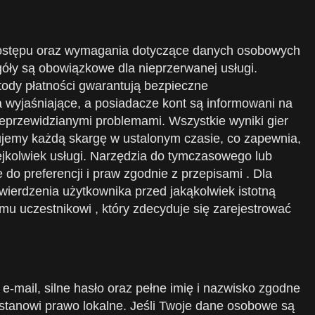
ia dostępu oraz wymagania dotyczące danych osobowych
óły są obowiązkowe dla nieprzerwanej usługi.
tody płatności gwarantują bezpieczne
a wyjaśniające, a posiadacze kont są informowani na
eprzewidzianymi problemami. Wszystkie wyniki gier
ujemy każdą skargę w ustalonym czasie, co zapewnia,
ejkolwiek usługi. Narzędzia do tymczasowego lub
do preferencji i praw zgodnie z przepisami . Dla
twierdzenia użytkownika przed jakąkolwiek istotną
 uczestnikowi , który zdecyduje się zarejestrować
e-mail, silne hasło oraz pełne imię i nazwisko zgodne
k stanowi prawo lokalne. Jeśli Twoje dane osobowe są