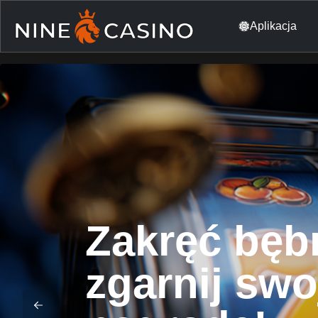
Aplikacja
Zakręć bęb
zgarnij swo