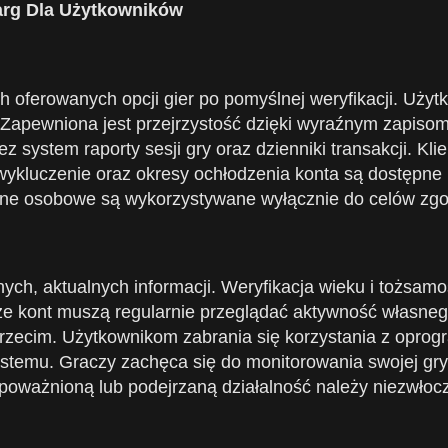
arg Dla Użytkowników
ch oferowanych opcji gier po pomyślnej weryfikacji. U
 Zapewniona jest przejrzystość dzięki wyraźnym zapiso
ystem raporty sesji gry oraz dzienniki transakcji. Klie
kluczenie oraz okresy ochłodzenia konta są dostępne i
ane osobowe są wykorzystywane wyłącznie do celów zgo
h, aktualnych informacji. Weryfikacja wieku i tożsamo
 kont muszą regularnie przeglądać aktywność własnego
trzecim. Użytkownikom zabrania się korzystania z oprog
ystemu. Graczy zachęca się do monitorowania swojej gry 
ważnioną lub podejrzaną działalność należy niezwłocz