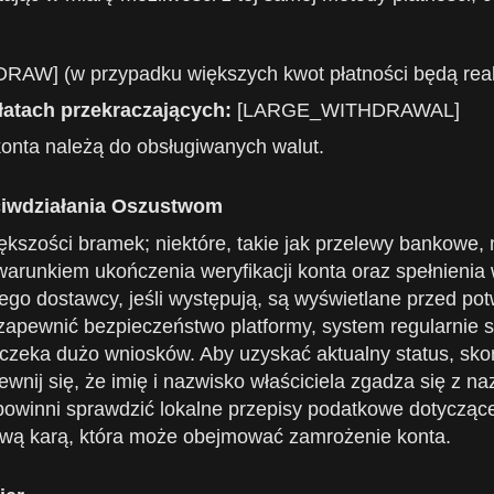
AW] (w przypadku większych kwot płatności będą real
łatach przekraczających:
[LARGE_WITHDRAWAL]
 konta należą do obsługiwanych walut.
eciwdziałania Oszustwom
ększości bramek; niektóre, takie jak przelewy bankowe
warunkiem ukończenia weryfikacji konta oraz spełnien
ego dostawcy, jeśli występują, są wyświetlane przed po
apewnić bezpieczeństwo platformy, system regularnie 
 czeka dużo wniosków. Aby uzyskać aktualny status, skon
pewnij się, że imię i nazwisko właściciela zgadza się z 
winni sprawdzić lokalne przepisy podatkowe dotyczące
ową karą, która może obejmować zamrożenie konta.