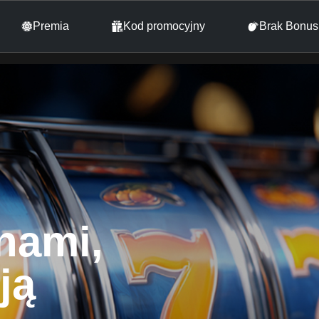
Premia
Kod promocyjny
Brak Bonu
nami,
ją