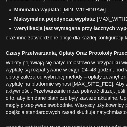
Minimalna wypłata:
[MIN_WITHDRAW]
Maksymalna pojedyncza wypłata:
[MAX_WITHDR
Weryfikacja jest wymagana przy łącznych wyp
oraz inne zatwierdzone opcje dla każdej konfiguracji
Czasy Przetwarzania, Opłaty Oraz Protokoły Prz
Wpłaty pojawiają się natychmiastowo w przypadku wi
wypłatę są rozpatrywane w ciągu 24–48 godzin, pod 
opłaty zależą od wybranej metody – opłaty zewnętrzn
wypłatę na platformie wynosi [MAX_SITE_FEE]. Aby z
aktywności. Przetwarzanie może potrwać dłużej, jeśli
o to, aby ich dane płatnicze były zawsze aktualne. U
mogły przepływać swobodnie. Wszyscy użytkownicy po
obejścia standardowych zasad skutkuje natychmiast