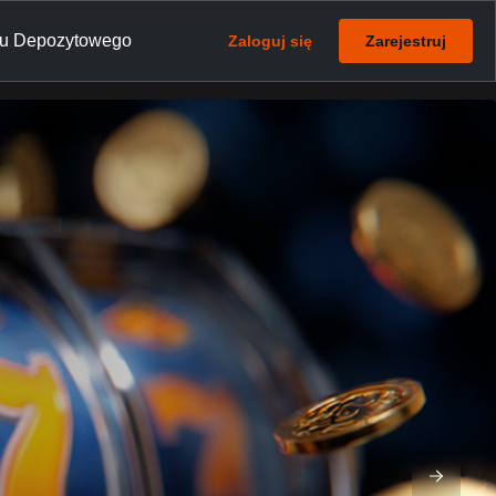
su Depozytowego
Zaloguj się
Zarejestruj