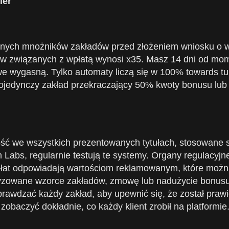
ier
lonych mnożników zakładów przed złożeniem wniosku o wy
w związanych z wpłatą wynosi x35. Masz 14 dni od mome
e wygasną. Tylko automaty liczą się w 100% towards tur
pojedynczy zakład przekraczający 50% kwoty bonusu lub w
ć we wszystkich prezentowanych tytułach, stosowane s
 Labs, regularnie testują te systemy. Organy regulac
ypłat odpowiadają wartościom reklamowanym, które można
zowane wzorce zakładów, zmowę lub nadużycie bonusu 
rawdzać każdy zakład, aby upewnić się, że został prawi
zobaczyć dokładnie, co każdy klient zrobił na platformie