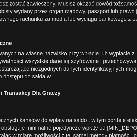
żesz zostać zawieszony. Musisz okazać dowód tożsamośc
sty wydany przez organ rządowy, paszport lub prawo
dawnego rachunku za media lub wyciągu bankowego z ost
eczne
wanych na własne nazwisko przy wpłacie lub wypłacie z 
prywatności wszystkie dane są szyfrowane i przechowyw
 dostarczające niezgodnych danych identyfikacyjnych m
ub dostępu do salda w .
i Transakcji Dla Graczy
znych kanałów do wpłaty na saldo , w tym portfele elek
 obsługuje minimalne pojedyncze wpłaty od [MIN_DEPOS
ąc w miarę możliwości z tej samej metody płatności, c