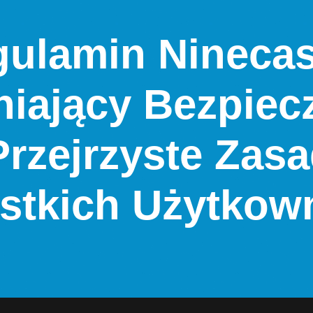
ulamin Nineca
iający Bezpiec
Przejrzyste Zasa
stkich Użytkow