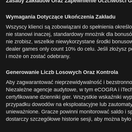
Zasady Zakładów Oraz Zapewnienie Uczciwości G
Wymagania Dotyczące Ukończenia Zakładu
Wszyscy klienci są zobowiązani do spełnienia okreś
nie stanowi inaczej, standardowy mnożnik dla bonusó
nie zrobisz, wszelkie niewykorzystane środki bonusow
dealer games only count 10% do celu. Jeśli złożysz 
i może on zostać odebrany.
Generowanie Liczb Losowych Oraz Kontrola
Aby zagwarantować nieprzewidywalność i bezstronnoś
Niezależne agencje audytowe, w tym eCOGRA i iTech
certyfikowane dzienniki gier. Wszystkie wskaźniki w
przypadku dowodów na eksploatacyjne lub zautomaty
unieważnione. Gracze powinni monitorować saldo i sp
dostarczy szczegółowe historie sesji, aby można było 