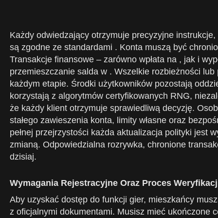
Każdy odwiedzający otrzymuje precyzyjne instrukcje,
są zgodne ze standardami . Konta muszą być chronio
Transakcje finansowe – zarówno wpłata na , jak i wy
przemieszczanie salda w . Wszelkie rozbieżności lub
każdym etapie. Środki użytkowników pozostają oddzi
korzystają z algorytmów certyfikowanych RNG, nieza
że każdy klient otrzymuje sprawiedliwą decyzję. Oso
stałego zawieszenia konta, limity własne oraz bezpoś
pełnej przejrzystości każda aktualizacja polityki je
zmianą. Odpowiedzialna rozrywka, chronione transak
dzisiaj.
Wymagania Rejestracyjne Oraz Proces Weryfikacj
Aby uzyskać dostęp do funkcji gier, mieszkańcy muszą
z oficjalnymi dokumentami. Musisz mieć ukończone co 