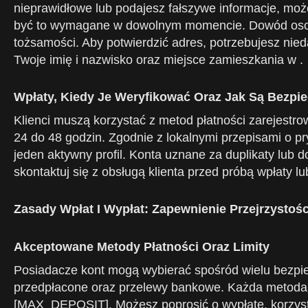
nieprawidłowe lub podajesz fałszywe informacje, mo
być to wymagane w dowolnym momencie. Dowód osobi
tożsamości. Aby potwierdzić adres, potrzebujesz nie
Twoje imię i nazwisko oraz miejsce zamieszkania w .
Wpłaty, Kiedy Je Weryfikować Oraz Jak Są Bezpi
Klienci muszą korzystać z metod płatności zarejestro
24 do 48 godzin. Zgodnie z lokalnymi przepisami o 
jeden aktywny profil. Konta uznane za duplikaty lub
skontaktuj się z obsługą klienta przed próbą wpłaty l
Zasady Wpłat I Wypłat: Zapewnienie Przejrzystośc
Akceptowane Metody Płatności Oraz Limity
Posiadacze kont mogą wybierać spośród wielu bezpiec
przedpłacone oraz przelewy bankowe. Każda metoda
[MAX_DEPOSIT]. Możesz poprosić o wypłatę, korzystaj