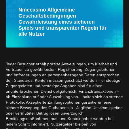
Ninecasino Allgemeine
Geschäftsbedingungen
Gewährleistung eines sicheren
Spiels und transparenter Regeln für
alle Nutzer
Jeder Besucher erhält präzise Anweisungen, um Klarheit und
Vertrauen zu gewährleisten. Registrierung, Zugangskriterien
und Anforderungen an personenbezogene Daten entsprechen
den Standards. Konten müssen geschützt werden – eindeutige
Zugangsdaten und bestätigte Angaben sind für einen
ununterbrochenen Dienst obligatorisch. Finanztransaktionen –
ob Einzahlung auf oder Auszahlung von – halten sich an strenge
Protokolle. Akzeptierte Zahlungsoptionen garantieren eine
sichere Bewegung des Guthabens in . Jegliche Unstimmigkeiten
oder vermuteter Betrug lösen unverzüglich
Ermittlungsmaßnahmen aus, und Kontoinhaber werden bei
jedem Schritt informiert. Nutzergelder bleiben von