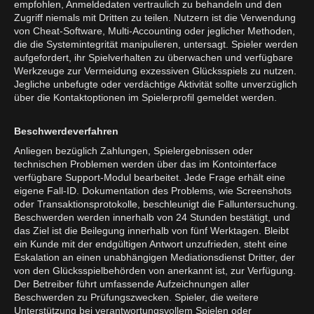
empfohlen, Anmeldedaten vertraulich zu behandeln und den
Zugriff niemals mit Dritten zu teilen. Nutzern ist die Verwendung
von Cheat-Software, Multi-Accounting oder jeglicher Methoden,
die die Systemintegrität manipulieren, untersagt. Spieler werden
aufgefordert, ihr Spielverhalten zu überwachen und verfügbare
Werkzeuge zur Vermeidung exzessiven Glücksspiels zu nutzen.
Jegliche unbefugte oder verdächtige Aktivität sollte unverzüglich
über die Kontaktoptionen im Spielerprofil gemeldet werden.
Beschwerdeverfahren
Anliegen bezüglich Zahlungen, Spielergebnissen oder
technischen Problemen werden über das im Kontointerface
verfügbare Support-Modul bearbeitet. Jede Frage erhält eine
eigene Fall-ID. Dokumentation des Problems, wie Screenshots
oder Transaktionsprotokolle, beschleunigt die Falluntersuchung.
Beschwerden werden innerhalb von 24 Stunden bestätigt, und
das Ziel ist die Beilegung innerhalb von fünf Werktagen. Bleibt
ein Kunde mit der endgültigen Antwort unzufrieden, steht eine
Eskalation an einen unabhängigen Mediationsdienst Dritter, der
von den Glücksspielbehörden von anerkannt ist, zur Verfügung.
Der Betreiber führt umfassende Aufzeichnungen aller
Beschwerden zu Prüfungszwecken. Spieler, die weitere
Unterstützung bei verantwortungsvollem Spielen oder