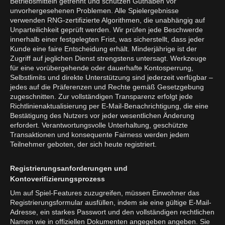
Betriebsmitteln getrennt und schützen Guthaben vor
unvorhergesehenen Problemen. Alle Spielergebnisse
verwenden RNG-zertifizierte Algorithmen, die unabhängig auf
Unparteilichkeit geprüft werden. Wir prüfen jede Beschwerde
innerhalb einer festgelegten Frist, was sicherstellt, dass jeder
Kunde eine faire Entscheidung erhält. Minderjährige ist der
Zugriff auf jeglichen Dienst strengstens untersagt. Werkzeuge
für eine vorübergehende oder dauerhafte Kontosperrung,
Selbstlimits und direkte Unterstützung sind jederzeit verfügbar –
jedes auf die Präferenzen und Rechte gemäß Gesetzgebung
zugeschnitten. Zur vollständigen Transparenz erfolgt jede
Richtlinienaktualisierung per E-Mail-Benachrichtigung, die eine
Bestätigung des Nutzers vor jeder wesentlichen Änderung
erfordert. Verantwortungsvolle Unterhaltung, geschützte
Transaktionen und konsequente Fairness werden jedem
Teilnehmer geboten, der sich heute registriert.
Registrierungsanforderungen und
Kontoverifizierungsprozess
Um auf Spiel-Features zuzugreifen, müssen Einwohner das
Registrierungsformular ausfüllen, indem sie eine gültige E-Mail-
Adresse, ein starkes Passwort und den vollständigen rechtlichen
Namen wie in offiziellen Dokumenten angegeben angeben. Sie