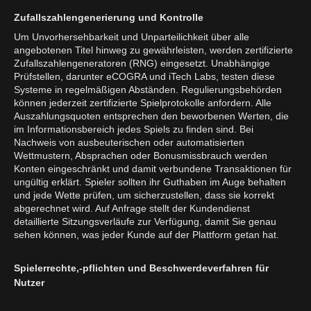
Zufallszahlengenerierung und Kontrolle
Um Unvorhersehbarkeit und Unparteilichkeit über alle
angebotenen Titel hinweg zu gewährleisten, werden zertifizierte
Zufallszahlengeneratoren (RNG) eingesetzt. Unabhängige
Prüfstellen, darunter eCOGRA und iTech Labs, testen diese
Systeme in regelmäßigen Abständen. Regulierungsbehörden
können jederzeit zertifizierte Spielprotokolle anfordern. Alle
Auszahlungsquoten entsprechen den beworbenen Werten, die
im Informationsbereich jedes Spiels zu finden sind. Bei
Nachweis von ausbeuterischen oder automatisierten
Wettmustern, Absprachen oder Bonusmissbrauch werden
Konten eingeschränkt und damit verbundene Transaktionen für
ungültig erklärt. Spieler sollten ihr Guthaben im Auge behalten
und jede Wette prüfen, um sicherzustellen, dass sie korrekt
abgerechnet wird. Auf Anfrage stellt der Kundendienst
detaillierte Sitzungsverläufe zur Verfügung, damit Sie genau
sehen können, was jeder Kunde auf der Plattform getan hat.
Spielerrechte,-pflichten und Beschwerdeverfahren für
Nutzer