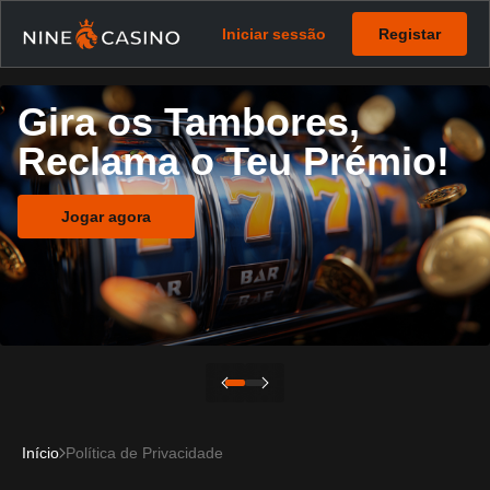
Iniciar sessão
Registar
Gira os Tambores,
Reclama o Teu Prémio!
Jogar agora
Início
Política de Privacidade