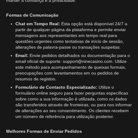
manter a confiança e a privacidade.
Formas de Comunicação
Chat em Tempo Real:
Esta opção está disponível 24/7 a
partir de qualquer página da plataforma e permite enviar
mensagens aos representantes em tempo real para
questões urgentes como tentativas de início de sessão,
alterações de palavra-passe ou transações suspeitas.
Email:
Envie pedidos detalhados ou documentação para o
email oficial de suporte:
support@ninecasino.com
. Utilize
este método para acompanhamento de queixas formais,
preocupações com levantamentos em ou pedidos de
resumos de registos.
Formulário de Contacto Especializado:
Utilize o
formulário online seguro para fazer perguntas específicas
sobre como a sua informação é utilizada, como os dados
são transferidos através de fronteiras, ou para nos informar
de alterações ao seu consentimento. Os clientes recebem
um número de referência para utilização posterior.
Melhores Formas de Enviar Pedidos