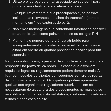
Utilize o endereço de email associado ao seu perfil para
provar a sua identidade e acelerar a análise.
Explique brevemente a sua preocupação e, se possível,
inclua datas relevantes, detalhes da transação (como o
montante em ), ou capturas de ecrã.
Não envie mensagens que contenham informação sensível
de autenticação, como palavras-passe ou códigos PIN.
Mantenha o número de referência atribuído para
acompanhamento consistente, especialmente em casos
ainda em aberto ou quando precisar de escalar para um
supervisor.
Na maioria dos casos, o pessoal de suporte está treinado para
responder no prazo de 24 horas. Os casos que envolvam
requisitos legais ou regulamentares podem demorar mais. Ao
lidar com pedidos de clientes de , seguimos sempre as regras
de conformidade regional. Os jogadores podem apresentar
queixas aos organismos reguladores autorizados em se
necessitarem de ajuda fora dos procedimentos normais ou se
não obtiverem uma resposta satisfatória, conforme indicado nos
termos e condições do site.