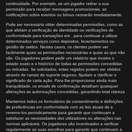
continuidade. Por exemplo, se um jogador retirar a sua
permissão para receber mensagens promocionais, as
notificações sobre eventos ou bónus cessarão imediatamente.
Pode ser necessário obter determinadas permissões, como as
que afetam a verificação de identidade ou verificações de
conformidade para transações em , para continuar a utilizar
determinados serviços como depósitos, levantamentos ou
gestão de saldos. Nestes casos, os clientes podem ver
facilmente quais as permissões necessárias e quais as que não
são. Os jogadores podem pedir um relatório que mostre o
estado exato e o histórico de todas as permissões concedidas
ou retiradas. Se solicitados, estes registos podem ser obtidos
através de canais de suporte seguros. Ajudam a clarificar o
significado de cada ação. Para lhe proporcionar ainda mais
tranquilidade, os emails de confirmação detalham quaisquer
alterações às autorizações concedidas, garantindo total clareza.
Mantemos todos os formulários de consentimento e definições
de preferências em conformidade com as leis atuais de e
revemo-los periodicamente para garantir que continuam a
satisfazer as necessidades dos utilizadores ou alterações nas
normas aplicáveis. Os jogadores são incentivados a verificar
regularmente as suas escolhas para garantir que continuam a