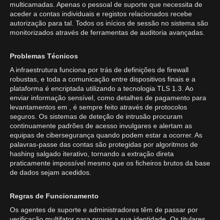
multicamadas. Apenas o pessoal de suporte que necessita de
aceder a contas individuais e registos relacionados recebe
autorização para tal. Todos os inícios de sessão no sistema são
monitorizados através de ferramentas de auditoria avançadas.
Problemas Técnicos
A infraestrutura funciona por trás de definições de firewall
robustas, e toda a comunicação entre dispositivos finais e a
plataforma é encriptada utilizando a tecnologia TLS 1.3. Ao
enviar informação sensível, como detalhes de pagamento para
levantamentos em , é sempre feito através de protocolos
seguros. Os sistemas de deteção de intrusão procuram
continuamente padrões de acesso invulgares e alertam as
equipas de cibersegurança quando podem estar a ocorrer. As
palavras-passe das contas são protegidas por algoritmos de
hashing salgado iterativo, tornando a extração direta
praticamente impossível mesmo que os ficheiros brutos da base
de dados sejam acedidos.
Regras de Funcionamento
Os agentes de suporte e administradores têm de passar por
verificação multifator para provar a sua identidade. Os titulares