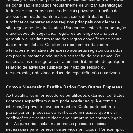
de conta são lembrados regularmente de utilizar autenticação
forte e de manter as suas credenciais privadas. Funções de
acesso controlado mantêm as estações de trabalho dos
funcionários separadas dos registos principais dos clientes e
são regularmente atualizadas. Planeamos testes de penetração
e avaliações de segurança regulares ao longo do ano para
garantir o cumprimento tanto das regras específicas de como
das normas globais. Os clientes recebem alertas sobre
alterações e tentativas de acesso aos seus registos ou saldos
em para aumentar ainda mais a sensação de segurança. Os
especialistas em segurança tratam imediatamente de qualquer
relatório de atividade suspeita de início de sessão ou
recuperação, reduzindo o risco de exposição não autorizada.
Como a Ninecasino Partilha Dados Com Outras Empresas
Ao trabalhar com fornecedores ou afiliados externos, contratos
rigorosos especificam quem pode aceder ao quê e como a
informação privada deve ser mantida. Cada parte externa
passa por um processo de verificação minucioso que inclui
verificações de conformidade que cumprem as normas legais
de . As parcerias incluem apenas as pessoas e coisas
necessárias para fornecer os serviços principais. Por exemplo,