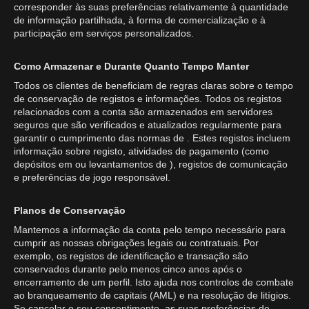
corresponder às suas preferências relativamente à quantidade
de informação partilhada, à forma de comercialização e à
participação em serviços personalizados.
Como Armazenar e Durante Quanto Tempo Manter
Todos os clientes de beneficiam de regras claras sobre o tempo
de conservação de registos e informações. Todos os registos
relacionados com a conta são armazenados em servidores
seguros que são verificados e atualizados regularmente para
garantir o cumprimento das normas de . Estes registos incluem
informação sobre registo, atividades de pagamento (como
depósitos em ou levantamentos de ), registos de comunicação
e preferências de jogo responsável.
Planos de Conservação
Mantemos a informação da conta pelo tempo necessário para
cumprir as nossas obrigações legais ou contratuais. Por
exemplo, os registos de identificação e transação são
conservados durante pelo menos cinco anos após o
encerramento de um perfil. Isto ajuda nos controlos de combate
ao branqueamento de capitais (AML) e na resolução de litígios.
Se cancelar o seu consentimento, as suas preferências de