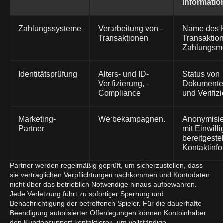
Informatio
Zahlungssysteme
Verarbeitung von -
Name des K
Transaktionen
Transaktio
Zahlungsm
Identitätsprüfung
Alters- und ID-
Status von
Verifizierung, -
Dokumente
Compliance
und Verifiz
Marketing-
Werbekampagnen.
Anonymisie
Partner
mit Einwill
bereitgeste
Kontaktinf
Partner werden regelmäßig geprüft, um sicherzustellen, dass
sie vertraglichen Verpflichtungen nachkommen und Kontodaten
nicht über das betrieblich Notwendige hinaus aufbewahren.
Jede Verletzung führt zu sofortiger Sperrung und
Benachrichtigung der betroffenen Spieler. Für die dauerhafte
Beendigung autorisierter Offenlegungen können Kontoinhaber
den Kundensupport kontaktieren, um vollständige