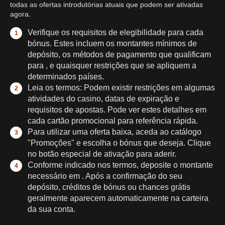
todas as ofertas introdutórias atuais que podem ser ativadas
agora.
Verifique os requisitos de elegibilidade para cada
bónus. Estes incluem os montantes mínimos de
depósito, os métodos de pagamento que qualificam
para , e quaisquer restrições que se apliquem a
determinados países.
Leia os termos: Podem existir restrições em algumas
atividades do casino, datas de expiração e
requisitos de apostas. Pode ver estes detalhes em
cada cartão promocional para referência rápida.
Para utilizar uma oferta baixa, aceda ao catálogo
"Promoções" e escolha o bónus que deseja. Clique
no botão especial de ativação para aderir.
Conforme indicado nos termos, deposite o montante
necessário em . Após a confirmação do seu
depósito, créditos de bónus ou chances grátis
geralmente aparecem automaticamente na carteira
da sua conta.