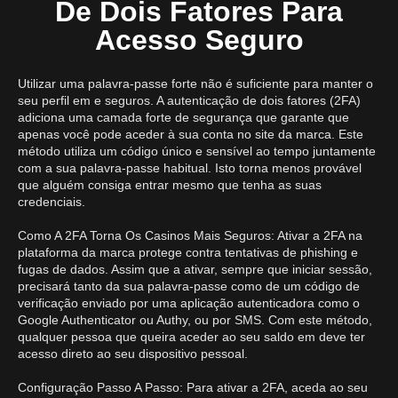
De Dois Fatores Para
Acesso Seguro
Utilizar uma palavra-passe forte não é suficiente para manter o
seu perfil em e seguros. A autenticação de dois fatores (2FA)
adiciona uma camada forte de segurança que garante que
apenas você pode aceder à sua conta no site da marca. Este
método utiliza um código único e sensível ao tempo juntamente
com a sua palavra-passe habitual. Isto torna menos provável
que alguém consiga entrar mesmo que tenha as suas
credenciais.
Como A 2FA Torna Os Casinos Mais Seguros: Ativar a 2FA na
plataforma da marca protege contra tentativas de phishing e
fugas de dados. Assim que a ativar, sempre que iniciar sessão,
precisará tanto da sua palavra-passe como de um código de
verificação enviado por uma aplicação autenticadora como o
Google Authenticator ou Authy, ou por SMS. Com este método,
qualquer pessoa que queira aceder ao seu saldo em deve ter
acesso direto ao seu dispositivo pessoal.
Configuração Passo A Passo: Para ativar a 2FA, aceda ao seu