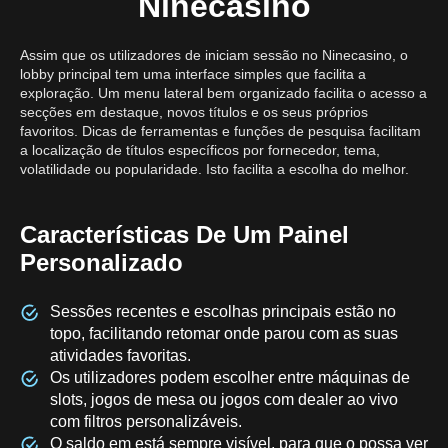
Ninecasino
Assim que os utilizadores de iniciam sessão no Ninecasino, o
lobby principal tem uma interface simples que facilita a
exploração. Um menu lateral bem organizado facilita o acesso a
secções em destaque, novos títulos e os seus próprios
favoritos. Dicas de ferramentas e funções de pesquisa facilitam
a localização de títulos específicos por fornecedor, tema,
volatilidade ou popularidade. Isto facilita a escolha do melhor.
Características De Um Painel
Personalizado
Sessões recentes e escolhas principais estão no
topo, facilitando retomar onde parou com as suas
atividades favoritas.
Os utilizadores podem escolher entre máquinas de
slots, jogos de mesa ou jogos com dealer ao vivo
com filtros personalizáveis.
O saldo em está sempre visível, para que o possa ver