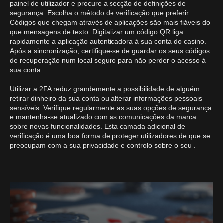
painel de utilizador e procure a secção de definições de
segurança. Escolha o método de verificação que preferir:
Códigos que chegam através de aplicações são mais fiáveis do
que mensagens de texto. Digitalizar um código QR liga
rapidamente a aplicação autenticadora à sua conta do casino.
Após a sincronização, certifique-se de guardar os seus códigos
de recuperação num local seguro para não perder o acesso à
sua conta.
Utilizar a 2FA reduz grandemente a possibilidade de alguém
retirar dinheiro da sua conta ou alterar informações pessoais
sensíveis. Verifique regularmente as suas opções de segurança
e mantenha-se atualizado com as comunicações da marca
sobre novas funcionalidades. Esta camada adicional de
verificação é uma boa forma de proteger utilizadores de que se
preocupam com a sua privacidade e controlo sobre o seu .