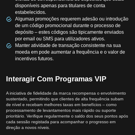
disponíveis apenas para titulares de conta
estabelecidos.
Algumas promoções requerem adesão ou introdução
de um código promocional durante o processo de
depósito – estes códigos são tipicamente enviados
por email ou SMS para utilizadores ativos.
Manter atividade de transação consistente na sua
moeda em pode aumentar a frequência e o valor de
incentivos futuros.
Interagir Com Programas VIP
A iniciativa de fidelidade da marca recompensa o envolvimento
sustentado, permitindo que clientes de alta frequência subam
de nível e recebam melhores taxas em benefícios – como
processamento de levantamentos mais rápido ou suporte
prioritário. Verifique regularmente o saldo dos seus pontos após
cada sessão registada para acompanhar o progresso em
direção a novos níveis.