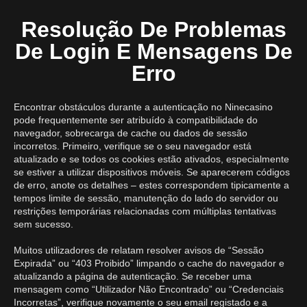
Resolução De Problemas
De Login E Mensagens De
Erro
Encontrar obstáculos durante a autenticação no Ninecasino
pode frequentemente ser atribuído à compatibilidade do
navegador, sobrecarga de cache ou dados de sessão
incorretos. Primeiro, verifique se o seu navegador está
atualizado e se todos os cookies estão ativados, especialmente
se estiver a utilizar dispositivos móveis. Se aparecerem códigos
de erro, anote os detalhes – estes correspondem tipicamente a
tempos limite de sessão, manutenção do lado do servidor ou
restrições temporárias relacionadas com múltiplas tentativas
sem sucesso.
Muitos utilizadores de relatam resolver avisos de “Sessão
Expirada” ou “403 Proibido” limpando o cache do navegador e
atualizando a página de autenticação. Se receber uma
mensagem como “Utilizador Não Encontrado” ou “Credenciais
Incorretas”, verifique novamente o seu email registado e a