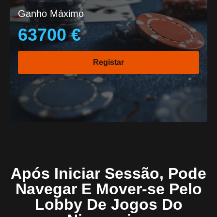
Ganho Máximo
63700 €
Registar
Após Iniciar Sessão, Pode
Navegar E Mover-se Pelo
Lobby De Jogos Do