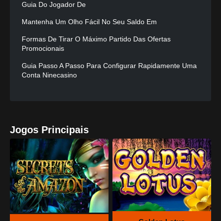
Guia Do Jogador De
Mantenha Um Olho Fácil No Seu Saldo Em
Formas De Tirar O Máximo Partido Das Ofertas
Promocionais
Guia Passo A Passo Para Configurar Rapidamente Uma
Conta Ninecasino
Dicas Para Um Registo Suave
Próximos Passos Após O Registo
Login Instantâneo: Utilizar As Suas Credenciais Com
Jogos Principais
Segurança
O Que Fazer Se Esquecer A Sua Palavra-passe Do
Ninecasino
Guia De Recuperação Passo A Passo
Medidas De Segurança Proativas
Configurar Autenticação De Dois Fatores Para Acesso