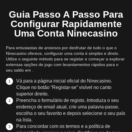
Guia Passo A Passo Para
Configurar Rapidamente
Uma Conta Ninecasino
Para entusiastas de ansiosos por desfrutar de tudo o que o
Ninecasino oferece, configurar uma conta é simples e direto.
Utilize o seguinte método para se registar e começar a explorar
extensas opções de jogo com levantamentos rápidos para o
seu saldo em .
Vá para a página inicial oficial do Ninecasino.
Clique no botão “Registar-se” visível no canto
superior direito.
Preencha o formulário de registo. Introduza o seu
endereço de email atual, crie uma palavra-passe,
escolha o seu favorito e depois selecione o seu país
na lista.
Para concordar com os termos e a política de