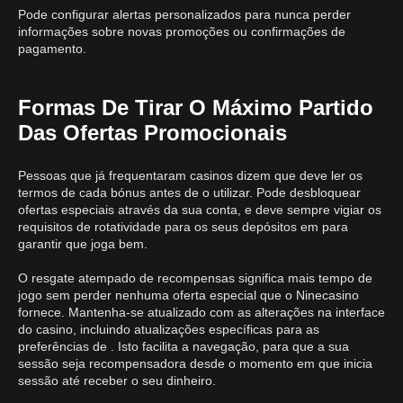
Pode configurar alertas personalizados para nunca perder
informações sobre novas promoções ou confirmações de
pagamento.
Formas De Tirar O Máximo Partido
Das Ofertas Promocionais
Pessoas que já frequentaram casinos dizem que deve ler os
termos de cada bónus antes de o utilizar. Pode desbloquear
ofertas especiais através da sua conta, e deve sempre vigiar os
requisitos de rotatividade para os seus depósitos em para
garantir que joga bem.
O resgate atempado de recompensas significa mais tempo de
jogo sem perder nenhuma oferta especial que o Ninecasino
fornece. Mantenha-se atualizado com as alterações na interface
do casino, incluindo atualizações específicas para as
preferências de . Isto facilita a navegação, para que a sua
sessão seja recompensadora desde o momento em que inicia
sessão até receber o seu dinheiro.