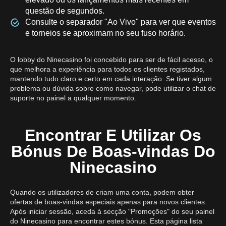
questão de segundos.
Consulte o separador "Ao Vivo" para ver que eventos
e torneios se aproximam no seu fuso horário.
O lobby do Ninecasino foi concebido para ser de fácil acesso, o
que melhora a experiência para todos os clientes registados,
mantendo tudo claro e certo em cada interação. Se tiver algum
problema ou dúvida sobre como navegar, pode utilizar o chat de
suporte no painel a qualquer momento.
Encontrar E Utilizar Os
Bónus De Boas-vindas Do
Ninecasino
Quando os utilizadores de criam uma conta, podem obter
ofertas de boas-vindas especiais apenas para novos clientes.
Após iniciar sessão, aceda à secção "Promoções" do seu painel
do Ninecasino para encontrar estes bónus. Esta página lista