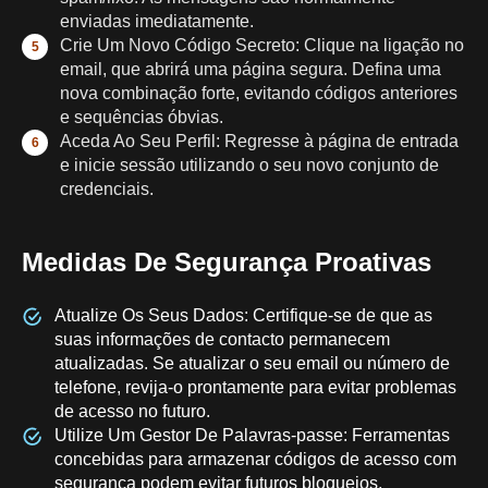
enviadas imediatamente.
Crie Um Novo Código Secreto: Clique na ligação no
email, que abrirá uma página segura. Defina uma
nova combinação forte, evitando códigos anteriores
e sequências óbvias.
Aceda Ao Seu Perfil: Regresse à página de entrada
e inicie sessão utilizando o seu novo conjunto de
credenciais.
Medidas De Segurança Proativas
Atualize Os Seus Dados: Certifique-se de que as
suas informações de contacto permanecem
atualizadas. Se atualizar o seu email ou número de
telefone, revija-o prontamente para evitar problemas
de acesso no futuro.
Utilize Um Gestor De Palavras-passe: Ferramentas
concebidas para armazenar códigos de acesso com
segurança podem evitar futuros bloqueios,