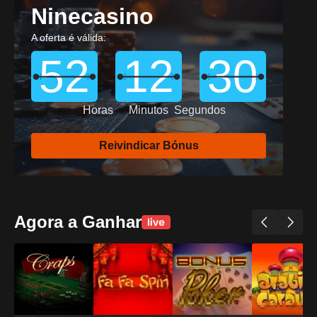
Ninecasino
A oferta é válida:
52
12
29
Horas
Minutos
Segundos
Reivindicar Bónus
Agora a Ganhar