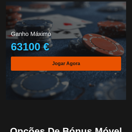
Ganho Máximo
63100 €
Jogar Agora
Opções De Bónus Móvel