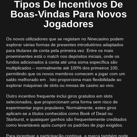
Tipos De Incentivos De
Boas-Vindas Para Novos
Jogadores
Os novos utilizadores que se registam no Ninecasino podem
explorar várias formas de presentes introdutórios adaptados
para titulares de conta pela primeira vez. Entre os mais
proeminentes está o match nos depósitos iniciais, onde os
fundos adicionados à conta até uma soma específica são
multiplicados – normalmente até 100% dos primeiros 100,
permitindo que os novos membros comecem a jogar com um
saldo melhorado em . Isto proporciona mais flexibilidade ao
explorar máquinas de slots ou mesas de casino ao vivo.
Outro incentivo frequente inclui giros gratuitos em slots
selecionados, que proporcionam uma forma sem risco de
experimentar jogos populares. Normalmente, estes giros
aplicam-se a títulos conhecidos como Book of Dead ou
Starburst, e quaisquer ganhos são frequentemente creditados
como levantáveis após cumprir os padrões de jogo exigidos.
Para incentivar a participação contínua, a marca também pode