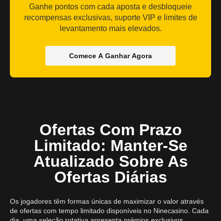
Ganhe pontos com cada aposta e desbloqueie
recompensas exclusivas, suporte VIP e limites de
levantamento mais elevados.
Comece A Ganhar Agora
Ofertas Com Prazo
Limitado: Manter-Se
Atualizado Sobre As
Ofertas Diárias
Os jogadores têm formas únicas de maximizar o valor através
de ofertas com tempo limitado disponíveis no Ninecasino. Cada
dia, uma seleção rotativa apresenta prémios exclusivos,