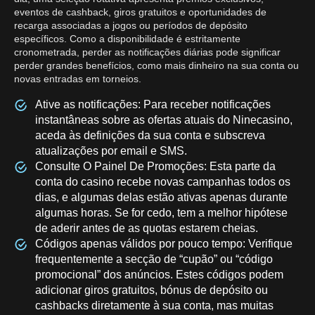
eventos de cashback, giros gratuitos e oportunidades de
recarga associadas a jogos ou períodos de depósito
específicos. Como a disponibilidade é estritamente
cronometrada, perder as notificações diárias pode significar
perder grandes benefícios, como mais dinheiro na sua conta ou
novas entradas em torneios.
Ative as notificações: Para receber notificações
instantâneas sobre as ofertas atuais do Ninecasino,
aceda às definições da sua conta e subscreva
atualizações por email e SMS.
Consulte O Painel De Promoções: Esta parte da
conta do casino recebe novas campanhas todos os
dias, e algumas delas estão ativas apenas durante
algumas horas. Se for cedo, tem a melhor hipótese
de aderir antes de as quotas estarem cheias.
Códigos apenas válidos por pouco tempo: Verifique
frequentemente a secção de “cupão” ou “código
promocional” dos anúncios. Estes códigos podem
adicionar giros gratuitos, bónus de depósito ou
cashbacks diretamente à sua conta, mas muitas