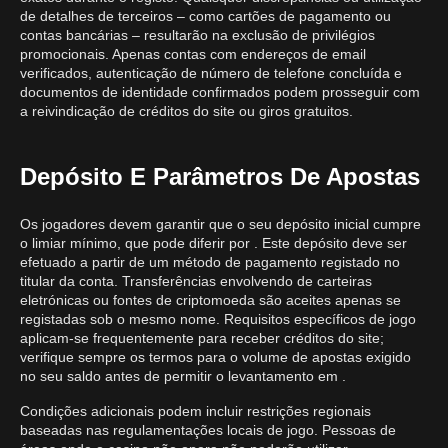
de detalhes de terceiros – como cartões de pagamento ou
contas bancárias – resultarão na exclusão de privilégios
promocionais. Apenas contas com endereços de email
verificados, autenticação de número de telefone concluída e
documentos de identidade confirmados podem prosseguir com
a reivindicação de créditos do site ou giros gratuitos.
Depósito E Parâmetros De Apostas
Os jogadores devem garantir que o seu depósito inicial cumpre
o limiar mínimo, que pode diferir por . Este depósito deve ser
efetuado a partir de um método de pagamento registado no
titular da conta. Transferências envolvendo de carteiras
eletrónicas ou fontes de criptomoeda são aceites apenas se
registadas sob o mesmo nome. Requisitos específicos de jogo
aplicam-se frequentemente para receber créditos do site;
verifique sempre os termos para o volume de apostas exigido
no seu saldo antes de permitir o levantamento em .
Condições adicionais podem incluir restrições regionais
baseadas nas regulamentações locais de jogo. Pessoas de