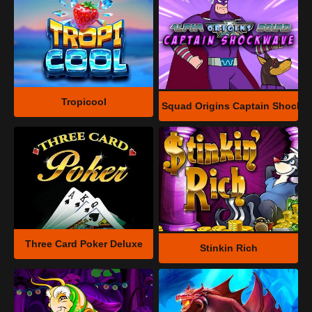
Tropicool
Alpha Squad Origins Captain Shockw
Three Card Poker Deluxe
Stinkin Rich