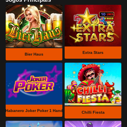
Como Os Utilizadores Regressados Podem Tirar Mais
Partido Disso
Maximizar A Vantagem Da Conta
Como Obter E Utilizar Pontos No Programa De
Fidelidade
Ofertas Com Prazo Limitado: Manter-Se Atualizado
Extra Stars
Sobre As Ofertas Diárias
Lucky Streak
Opções De Bónus Móvel Para Utilizadores Da App E Do
Site Móvel
Problemas Que Surgem Frequentemente Ao
Reivindicar Benefícios Promocionais E Como Resolvê-
Los
Comparação Dos Bónus De Boas-Vindas Do
Ninecasino
Habanero Joker Poker 1 Hand
Chilli Fiesta