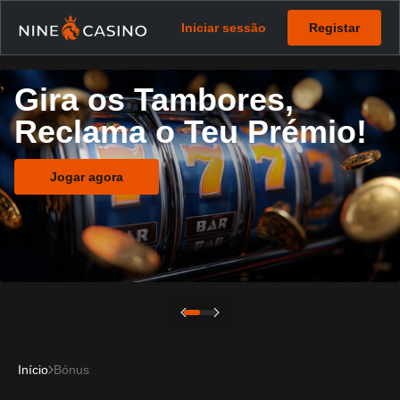
Iniciar sessão
Registar
Gira os Tambores,
Reclama o Teu Prémio!
Jogar agora
Início
Bónus