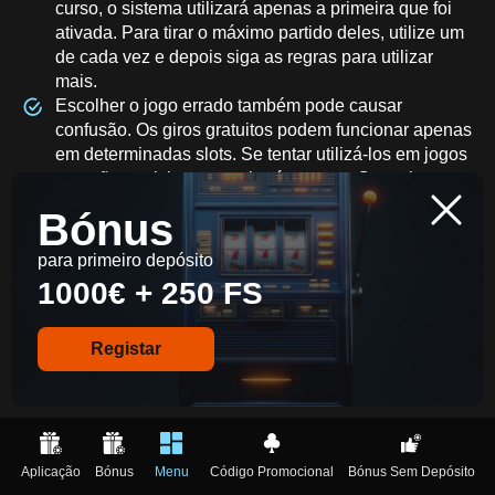
curso, o sistema utilizará apenas a primeira que foi
ativada. Para tirar o máximo partido deles, utilize um
de cada vez e depois siga as regras para utilizar
mais.
Escolher o jogo errado também pode causar
confusão. Os giros gratuitos podem funcionar apenas
em determinadas slots. Se tentar utilizá-los em jogos
que não participam, receberá um erro. Consulte a
descrição da promoção para ver quais os títulos
Bónus
elegíveis.
Se o seu saldo em não aparecer depois de concluir
para primeiro depósito
os passos qualificativos, contacte o suporte do
1000€ + 250 FS
Ninecasino com referências de transação e capturas
de ecrã. Se todos os requisitos forem cumpridos, a
Registar
equipa costuma corrigir créditos em falta
rapidamente. Manter registos detalhados do que faz
ajudá-lo-á a descobrir o que está errado.
Comparação Dos Bónus
Aplicação
Bónus
Menu
Código Promocional
Bónus Sem Depósito