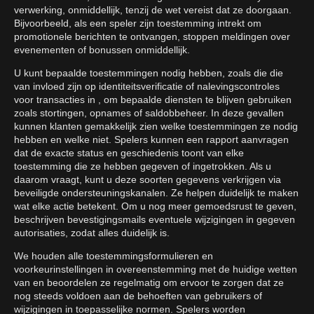
verwerking, onmiddellijk, tenzij de wet vereist dat ze doorgaan.
Bijvoorbeeld, als een speler zijn toestemming intrekt om
promotionele berichten te ontvangen, stoppen meldingen over
evenementen of bonussen onmiddellijk.
U kunt bepaalde toestemmingen nodig hebben, zoals die die
van invloed zijn op identiteitsverificatie of nalevingscontroles
voor transacties in , om bepaalde diensten te blijven gebruiken
zoals stortingen, opnames of saldobbeheer. In deze gevallen
kunnen klanten gemakkelijk zien welke toestemmingen ze nodig
hebben en welke niet. Spelers kunnen een rapport aanvragen
dat de exacte status en geschiedenis toont van elke
toestemming die ze hebben gegeven of ingetrokken. Als u
daarom vraagt, kunt u deze soorten gegevens verkrijgen via
beveiligde ondersteuningskanalen. Ze helpen duidelijk te maken
wat elke actie betekent. Om u nog meer gemoedsrust te geven,
beschrijven bevestigingsmails eventuele wijzigingen in gegeven
autorisaties, zodat alles duidelijk is.
We houden alle toestemmingsformulieren en
voorkeurinstellingen in overeenstemming met de huidige wetten
van en beoordelen ze regelmatig om ervoor te zorgen dat ze
nog steeds voldoen aan de behoeften van gebruikers of
wijzigingen in toepasselijke normen. Spelers worden