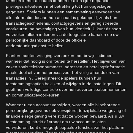
Mensen in met accounts kunnen te allen tijde bepaalde
privileges uitoefenen met betrekking tot hun opgeslagen
gegevens. Spelers kunnen een samenvatting aanvragen van
alle informatie die aan hun account is gekoppeld, zoals hun
transactiegeschiedenis, contactgegevens en geregistreerde
voorkeuren, na bevestiging van hun identiteit. U kunt dit soort
verzoeken alleen indienen via de toegestane kanalen op uw
persoonlijke dashboard of door de officiële
ondersteuningsdienst te bellen.
Klanten moeten wijzigingsverzoeken met bewijs indienen
wanneer dat nodig is om fouten te herstellen. Het bijwerken van
zaken zoals telefoonnummers, adressen en betalingsinformatie
maakt deel uit van het proces voor het veilig afhandelen van
transacties in . Geregistreerde spelers kunnen hun
toestemmingsopties bekijken of wijzigen in de instellingen. Dit
geeft hun volledige controle over hun advertentieabonnementen
en communicatievoorkeuren.
Wanneer u een account verwijdert, worden alle bijbehorende
persoonlijke gegevens ook verwijderd, tenzij lokale wetgeving of
financiële regelgeving vereist dat ze worden bewaard. Als u uw
toestemming intrekt of vraagt om uw account te laten
verwijderen, kunt u mogelijk bepaalde functies van het platform