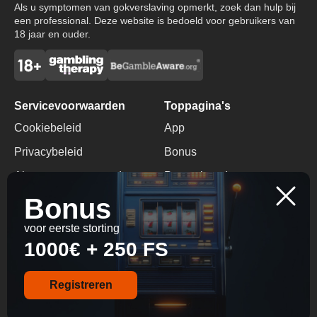
Als u symptomen van gokverslaving opmerkt, zoek dan hulp bij
een professional. Deze website is bedoeld voor gebruikers van
18 jaar en ouder.
Servicevoorwaarden
Toppagina's
Cookiebeleid
App
Privacybeleid
Bonus
Algemene voorwaarden
Promotiecode
Bonus
Verantwoord Gokken
Geen Stortingsbonus
voor eerste storting
Contacten
1000€ + 250 FS
+1 416 714 7710
info@ninecasinos.io
Registreren
© 2026 All Rights
Reserved.