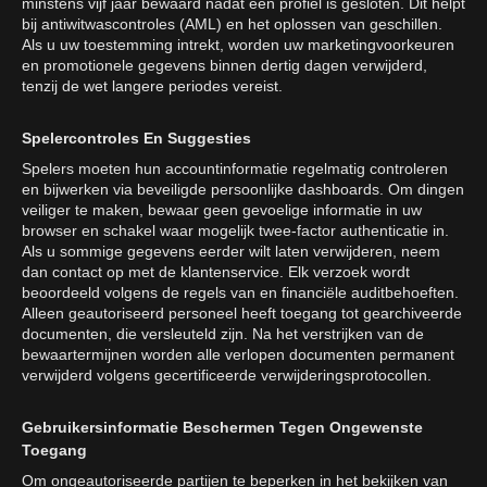
minstens vijf jaar bewaard nadat een profiel is gesloten. Dit helpt
bij antiwitwascontroles (AML) en het oplossen van geschillen.
Als u uw toestemming intrekt, worden uw marketingvoorkeuren
en promotionele gegevens binnen dertig dagen verwijderd,
tenzij de wet langere periodes vereist.
Spelercontroles En Suggesties
Spelers moeten hun accountinformatie regelmatig controleren
en bijwerken via beveiligde persoonlijke dashboards. Om dingen
veiliger te maken, bewaar geen gevoelige informatie in uw
browser en schakel waar mogelijk twee-factor authenticatie in.
Als u sommige gegevens eerder wilt laten verwijderen, neem
dan contact op met de klantenservice. Elk verzoek wordt
beoordeeld volgens de regels van en financiële auditbehoeften.
Alleen geautoriseerd personeel heeft toegang tot gearchiveerde
documenten, die versleuteld zijn. Na het verstrijken van de
bewaartermijnen worden alle verlopen documenten permanent
verwijderd volgens gecertificeerde verwijderingsprotocollen.
Gebruikersinformatie Beschermen Tegen Ongewenste
Toegang
Om ongeautoriseerde partijen te beperken in het bekijken van