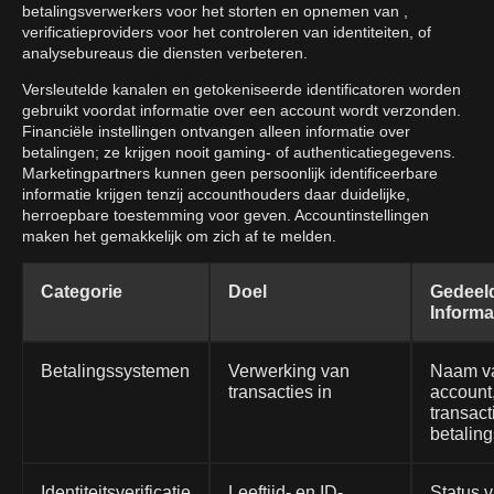
betalingsverwerkers voor het storten en opnemen van ,
verificatieproviders voor het controleren van identiteiten, of
analysebureaus die diensten verbeteren.
Versleutelde kanalen en getokeniseerde identificatoren worden
gebruikt voordat informatie over een account wordt verzonden.
Financiële instellingen ontvangen alleen informatie over
betalingen; ze krijgen nooit gaming- of authenticatiegegevens.
Marketingpartners kunnen geen persoonlijk identificeerbare
informatie krijgen tenzij accounthouders daar duidelijke,
herroepbare toestemming voor geven. Accountinstellingen
maken het gemakkelijk om zich af te melden.
Categorie
Doel
Gedeel
Informa
Betalingssystemen
Verwerking van
Naam va
transacties in
account
transact
betalin
Identiteitsverificatie
Leeftijd- en ID-
Status 