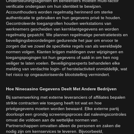
Ondersteuningsagenten en beheerders moeten multi-factor
verificatie ondergaan om hun identiteit te bewijzen.
Accounthouders worden regelmatig herinnerd om sterke
authenticatie te gebruiken en hun gegevens privé te houden.
Gecontroleerde toegangrollen houden werkstations van
werknemers gescheiden van kernklantgegevens en worden
regelmatig gepatcht. We plannen regelmatige penetratietests en
beveiligingsbeoordelingen gedurende het jaar om ervoor te
zorgen dat we zowel de specifieke regels van als wereldwijde
normen volgen. Klanten krijgen meldingen over wijzigingen en
toegangspogingen tot hun gegevens of saldi in om hen nog
veiliger te laten voelen. Beveiligingsexperts behandelen elke
melding van verdachte login- of herstelactiviteit onmiddellijk, wat
het risico op ongeautoriseerde blootstelling vermindert.
Hoe Ninecasino Gegevens Deelt Met Andere Bedrijven
Bij samenwerking met externe leveranciers of affiliates bepalen
strikte contracten wie toegang heeft tot wat en hoe
privégegevens moeten worden bewaard. Elke externe partij
doorloopt een grondig screeningsproces dat nalevingscontroles
omvat die voldoen aan de wettelijke normen van .
Partnerschappen omvatten alleen de personen en zaken die
nodig zijn om kernservices te leveren. Bijvoorbeeld,