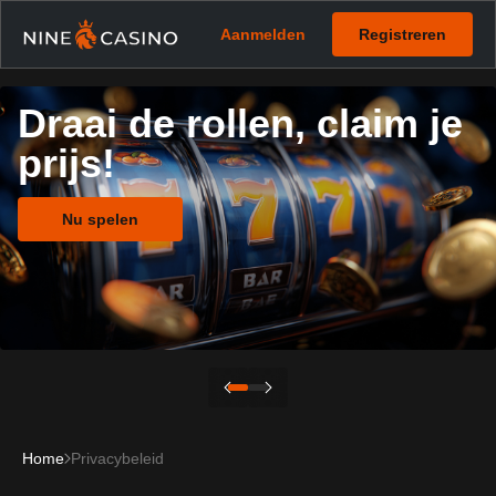
Aanmelden
Registreren
Draai de rollen, claim je
prijs!
Nu spelen
Home
Privacybeleid