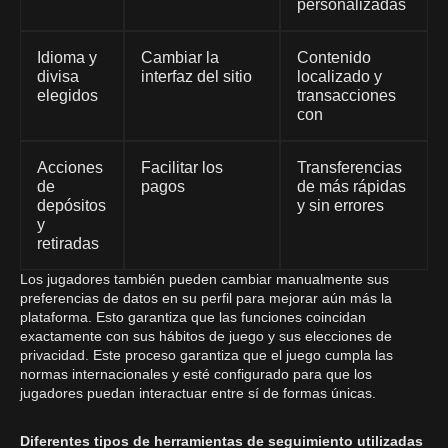
personalizadas
Idioma y
Cambiar la
Contenido
divisa
interfaz del sitio
localizado y
elegidos
transacciones
con
Acciones
Facilitar los
Transferencias
de
pagos
de más rápidas
depósitos
y sin errores
y
retiradas
Los jugadores también pueden cambiar manualmente sus
preferencias de datos en su perfil para mejorar aún más la
plataforma. Esto garantiza que las funciones coincidan
exactamente con sus hábitos de juego y sus elecciones de
privacidad. Este proceso garantiza que el juego cumpla las
normas internacionales y esté configurado para que los
jugadores puedan interactuar entre sí de formas únicas.
Diferentes tipos de herramientas de seguimiento utilizadas