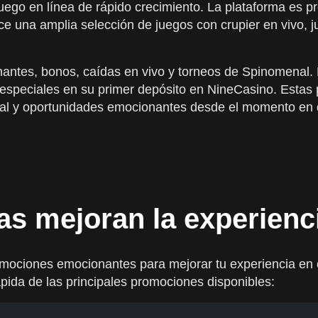
ego en línea de rápido crecimiento. La plataforma es pr
ece una amplia selección de juegos con crupier en vivo,
ntes, bonos, caídas en vivo y torneos de Spinomenal. L
especiales en su primer depósito en NineCasino. Estas
nal y oportunidades emocionantes desde el momento en q
s mejoran la experienc
mociones emocionantes para mejorar tu experiencia en 
ápida de las principales promociones disponibles: