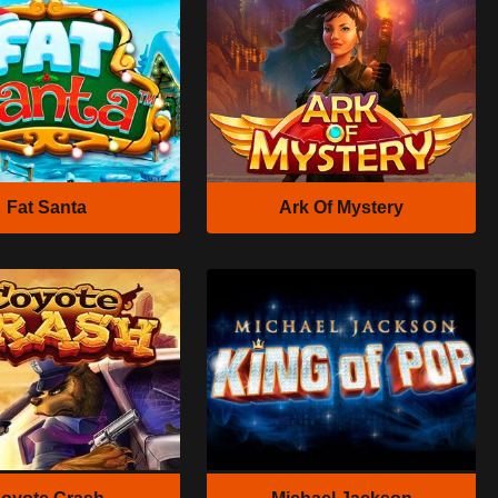
Fat Santa
Ark Of Mystery