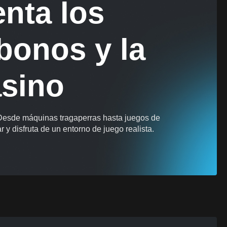
nta los
bonos y la
asino
Desde máquinas tragaperras hasta juegos de
y disfruta de un entorno de juego realista.