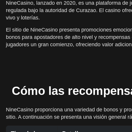
NineCasino, lanzado en 2020, es una plataforma de ju
regulada bajo la autoridad de Curazao. El casino ofr
vivo y loterías.
El sitio de NineCasino presenta promociones emociona
bonos para apostadores de alto nivel y recompensas 
jugadores un gran comienzo, ofreciendo valor adicio
Cómo las recompensa
NineCasino proporciona una variedad de bonos y pro
sitio. A continuación se presenta una visión general r