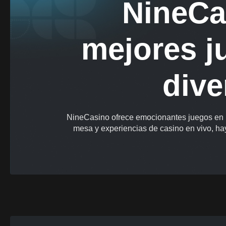
NineCa
mejores j
dive
NineCasino ofrece emocionantes juegos en 
mesa y experiencias de casino en vivo, hay