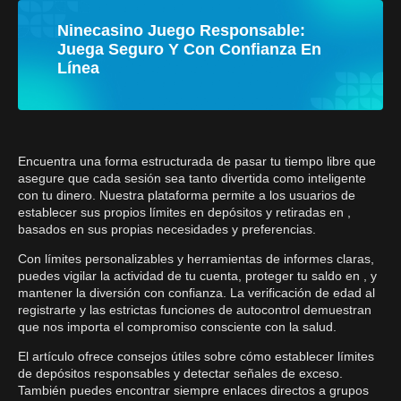
Ninecasino Juego Responsable:
Juega Seguro Y Con Confianza En
Línea
Encuentra una forma estructurada de pasar tu tiempo libre que
asegure que cada sesión sea tanto divertida como inteligente
con tu dinero. Nuestra plataforma permite a los usuarios de
establecer sus propios límites en depósitos y retiradas en ,
basados en sus propias necesidades y preferencias.
Con límites personalizables y herramientas de informes claras,
puedes vigilar la actividad de tu cuenta, proteger tu saldo en , y
mantener la diversión con confianza. La verificación de edad al
registrarte y las estrictas funciones de autocontrol demuestran
que nos importa el compromiso consciente con la salud.
El artículo ofrece consejos útiles sobre cómo establecer límites
de depósitos responsables y detectar señales de exceso.
También puedes encontrar siempre enlaces directos a grupos