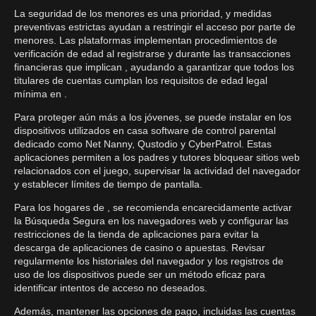
La seguridad de los menores es una prioridad, y medidas
preventivas estrictas ayudan a restringir el acceso por parte de
menores. Las plataformas implementan procedimientos de
verificación de edad al registrarse y durante las transacciones
financieras que implican , ayudando a garantizar que todos los
titulares de cuentas cumplan los requisitos de edad legal
mínima en .
Para proteger aún más a los jóvenes, se puede instalar en los
dispositivos utilizados en casa software de control parental
dedicado como Net Nanny, Qustodio y CyberPatrol. Estas
aplicaciones permiten a los padres y tutores bloquear sitios web
relacionados con el juego, supervisar la actividad del navegador
y establecer límites de tiempo de pantalla.
Para los hogares de , se recomienda encarecidamente activar
la Búsqueda Segura en los navegadores web y configurar las
restricciones de la tienda de aplicaciones para evitar la
descarga de aplicaciones de casino o apuestas. Revisar
regularmente los historiales del navegador y los registros de
uso de los dispositivos puede ser un método eficaz para
identificar intentos de acceso no deseados.
Además, mantener las opciones de pago, incluidas las cuentas