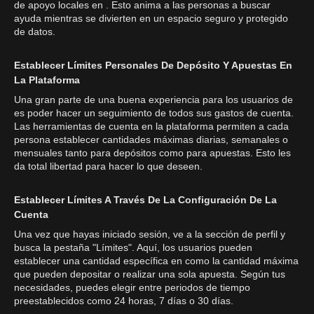
de apoyo locales en . Esto anima a las personas a buscar
ayuda mientras se divierten en un espacio seguro y protegido
de datos.
Establecer Límites Personales De Depósito Y Apuestas En
La Plataforma
Una gran parte de una buena experiencia para los usuarios de
es poder hacer un seguimiento de todos sus gastos de cuenta.
Las herramientas de cuenta en la plataforma permiten a cada
persona establecer cantidades máximas diarias, semanales o
mensuales tanto para depósitos como para apuestas. Esto les
da total libertad para hacer lo que deseen.
Establecer Límites A Través De La Configuración De La
Cuenta
Una vez que hayas iniciado sesión, ve a la sección de perfil y
busca la pestaña "Límites". Aquí, los usuarios pueden
establecer una cantidad específica en como la cantidad máxima
que pueden depositar o realizar una sola apuesta. Según tus
necesidades, puedes elegir entre periodos de tiempo
preestablecidos como 24 horas, 7 días o 30 días.