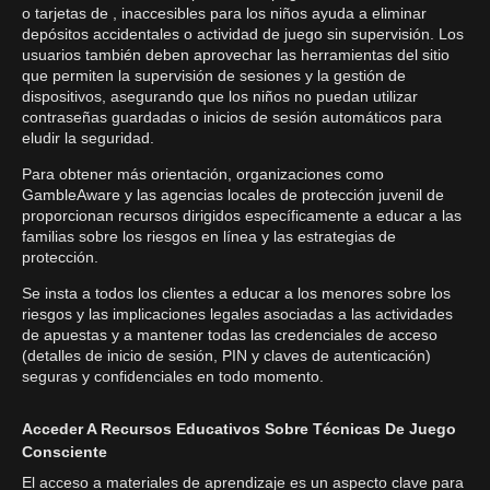
o tarjetas de , inaccesibles para los niños ayuda a eliminar
depósitos accidentales o actividad de juego sin supervisión. Los
usuarios también deben aprovechar las herramientas del sitio
que permiten la supervisión de sesiones y la gestión de
dispositivos, asegurando que los niños no puedan utilizar
contraseñas guardadas o inicios de sesión automáticos para
eludir la seguridad.
Para obtener más orientación, organizaciones como
GambleAware y las agencias locales de protección juvenil de
proporcionan recursos dirigidos específicamente a educar a las
familias sobre los riesgos en línea y las estrategias de
protección.
Se insta a todos los clientes a educar a los menores sobre los
riesgos y las implicaciones legales asociadas a las actividades
de apuestas y a mantener todas las credenciales de acceso
(detalles de inicio de sesión, PIN y claves de autenticación)
seguras y confidenciales en todo momento.
Acceder A Recursos Educativos Sobre Técnicas De Juego
Consciente
El acceso a materiales de aprendizaje es un aspecto clave para