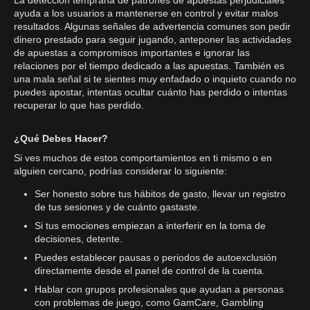
La detección temprana de patrones de apuestas perjudiciales
ayuda a los usuarios a mantenerse en control y evitar malos
resultados. Algunas señales de advertencia comunes son pedir
dinero prestado para seguir jugando, anteponer las actividades
de apuestas a compromisos importantes e ignorar las
relaciones por el tiempo dedicado a las apuestas. También es
una mala señal si te sientes muy enfadado o inquieto cuando no
puedes apostar, intentas ocultar cuánto has perdido o intentas
recuperar lo que has perdido.
¿Qué Debes Hacer?
Si ves muchos de estos comportamientos en ti mismo o en
alguien cercano, podrías considerar lo siguiente:
Ser honesto sobre tus hábitos de gasto, llevar un registro
de tus sesiones y de cuánto gastaste.
Si tus emociones empiezan a interferir en la toma de
decisiones, detente.
Puedes establecer pausas o periodos de autoexclusión
directamente desde el panel de control de la cuenta.
Hablar con grupos profesionales que ayudan a personas
con problemas de juego, como GamCare, Gambling