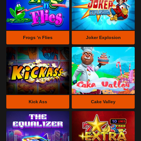
Tirer le meilleur parti de votre collecte de bonus
Comment retirer votre bonus
Gérer les dépôts et les retraits en toute sécurité dans
l'application
Frogs ‘n Flies
Joker Explosion
Guide étape par étape pour des transactions sécurisées
Conseils d'experts
Personnaliser les notifications de l'application pour les
mises à jour des jeux et les promotions
Gestion des recommandations
Confidentialité et contrôle
Explorer les catégories de jeux populaires disponibles
Kick Ass
Cake Valley
sur mobile
Résolution des problèmes courants et des difficultés
d'accès
Résolution des erreurs d'accès refusé