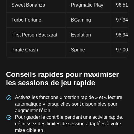
Sweet Bonanza
Pragmatic Play
96.51
Turbo Fortune
BGaming
97.34
First Person Baccarat
Evolution
98.94
Pirate Crash
Spribe
97.00
Conseils rapides pour maximiser
les sessions de jeu rapide
Activez les fonctions « rotation rapide » et « lecture
automatique » lorsqu'elles sont disponibles pour
augmenter l'élan.
Pour garder le contrôle pendant une activité rapide,
définissez des limites de session adaptées à votre
mise cible en .