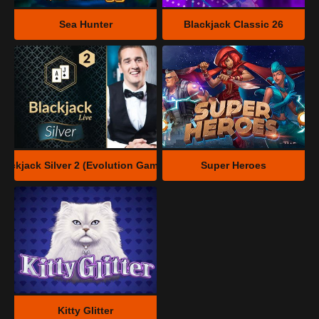
Sea Hunter
Blackjack Classic 26
lackjack Silver 2 (Evolution Gaming)
Super Heroes
Kitty Glitter