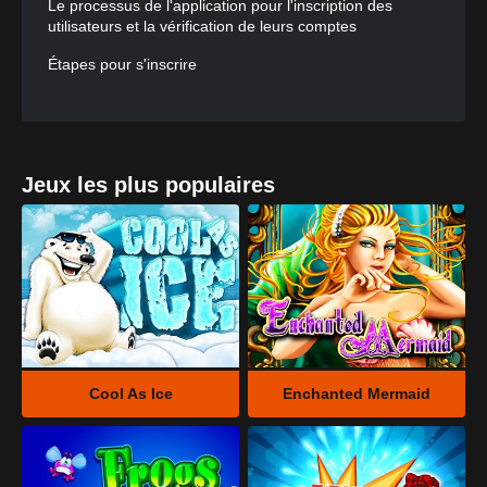
Le processus de l'application pour l'inscription des
utilisateurs et la vérification de leurs comptes
Étapes pour s'inscrire
Vérification de votre identité
Comment naviguer dans l'interface principale : parties
et fonctionnalités importantes
Jeux les plus populaires
Aperçu de l'écran principal
Conseils de navigation réactive
Accéder aux jeux de casino rapides : meilleurs choix et
options de jeu rapide
Options de jeu rapide populaires
Conseils rapides pour maximiser les sessions de jeu
rapide
Cool As Ice
Enchanted Mermaid
Comment obtenir des bonus exclusifs avec l'application
Ninecasino