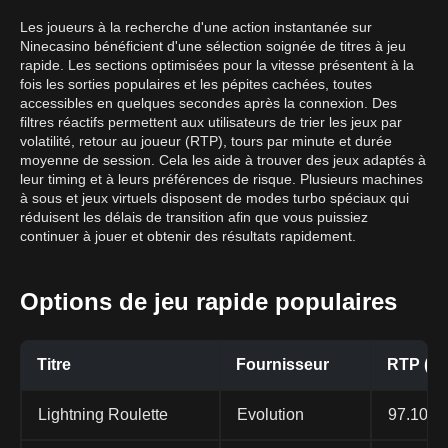
Les joueurs à la recherche d'une action instantanée sur
Ninecasino bénéficient d'une sélection soignée de titres à jeu
rapide. Les sections optimisées pour la vitesse présentent à la
fois les sorties populaires et les pépites cachées, toutes
accessibles en quelques secondes après la connexion. Des
filtres réactifs permettent aux utilisateurs de trier les jeux par
volatilité, retour au joueur (RTP), tours par minute et durée
moyenne de session. Cela les aide à trouver des jeux adaptés à
leur timing et à leurs préférences de risque. Plusieurs machines
à sous et jeux virtuels disposent de modes turbo spéciaux qui
réduisent les délais de transition afin que vous puissiez
continuer à jouer et obtenir des résultats rapidement.
Options de jeu rapide populaires
Titre
Fournisseur
RTP (%)
Lightning Roulette
Evolution
97.10