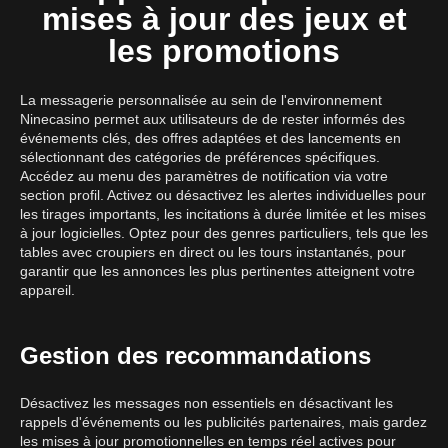
mises à jour des jeux et
les promotions
La messagerie personnalisée au sein de l'environnement
Ninecasino permet aux utilisateurs de de rester informés des
événements clés, des offres adaptées et des lancements en
sélectionnant des catégories de préférences spécifiques.
Accédez au menu des paramètres de notification via votre
section profil. Activez ou désactivez les alertes individuelles pour
les tirages importants, les incitations à durée limitée et les mises
à jour logicielles. Optez pour des genres particuliers, tels que les
tables avec croupiers en direct ou les tours instantanés, pour
garantir que les annonces les plus pertinentes atteignent votre
appareil.
Gestion des recommandations
Désactivez les messages non essentiels en désactivant les
rappels d'événements ou les publicités partenaires, mais gardez
les mises à jour promotionnelles en temps réel actives pour