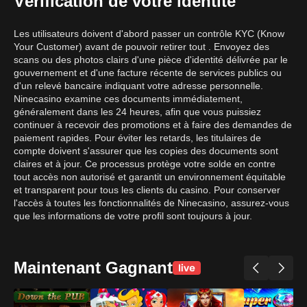
Vérification de votre identité
Les utilisateurs doivent d'abord passer un contrôle KYC (Know
Your Customer) avant de pouvoir retirer tout . Envoyez des
scans ou des photos clairs d'une pièce d'identité délivrée par le
gouvernement et d'une facture récente de services publics ou
d'un relevé bancaire indiquant votre adresse personnelle.
Ninecasino examine ces documents immédiatement,
généralement dans les 24 heures, afin que vous puissiez
continuer à recevoir des promotions et à faire des demandes de
paiement rapides. Pour éviter les retards, les titulaires de
compte doivent s'assurer que les copies des documents sont
claires et à jour. Ce processus protège votre solde en contre
tout accès non autorisé et garantit un environnement équitable
et transparent pour tous les clients du casino. Pour conserver
l'accès à toutes les fonctionnalités de Ninecasino, assurez-vous
que les informations de votre profil sont toujours à jour.
Maintenant Gagnant