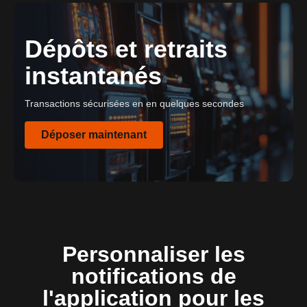
Dépôts et retraits
instantanés
Transactions sécurisées en en quelques secondes
Déposer maintenant
Personnaliser les
notifications de
l'application pour les