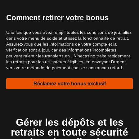
Comment retirer votre bonus
Une fois que vous avez rempli toutes les conditions de jeu, allez
dans votre menu de solde et utilisez la fonctionnalité de retrait.
Assurez-vous que les informations de votre compte et la
vérification sont à jour, car des informations incomplètes
peuvent ralentir les transferts en . Ninecasino traite rapidement
les retraits pour les utilisateurs éligibles, en envoyant l'argent
vers votre méthode de paiement choisie sans aucun retard.
Réclamez votre bonus exclusif
Gérer les dépôts et les
retraits en toute sécurité